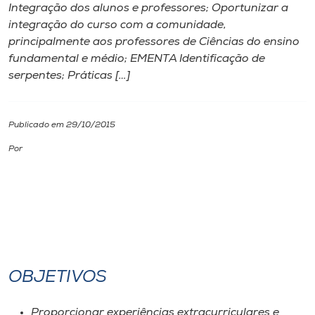
Integração dos alunos e professores; Oportunizar a
integração do curso com a comunidade,
I.nova
principalmente aos professores de Ciências do ensino
fundamental e médio; EMENTA Identificação de
Diplomados
serpentes; Práticas […]
Cultura
Publicado em 29/10/2015
Por
CPA
Biblioteca
Editora
OBJETIVOS
Rádio
Proporcionar experiências extracurriculares e