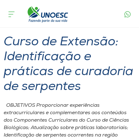
Página
O que
Curso de Extensão: Identificação e práticas de
inicial
acontece
curadoria de serpentes
Cursos
Joaçaba
Onde estamos
Curso de Extensão:
Pesquisa
Identificação e
práticas de curadoria
Atendimento ao Estudante
de serpentes
Portal de Ensino
OBJETIVOS Proporcionar experiências
A
extracurriculares e complementares aos conteúdos
Unoesc
dos Componentes Curriculares do Curso de Ciências
Biológicas; Atualização sobre práticas laboratoriais;
Internacionalização
Identificação de serpentes ocorrentes na região