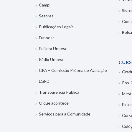
Campi
Sist
Setores
Como
Publicações Legais
Bolsa
Funoesc
Editora Unoesc
Rádio Unoesc
CURS
CPA – Comissão Própria de Avaliação
Grad
LGPD
Pós-
Transparência Pública
Mest
O que acontece
Exte
Serviços para a Comunidade
Curs
Colé