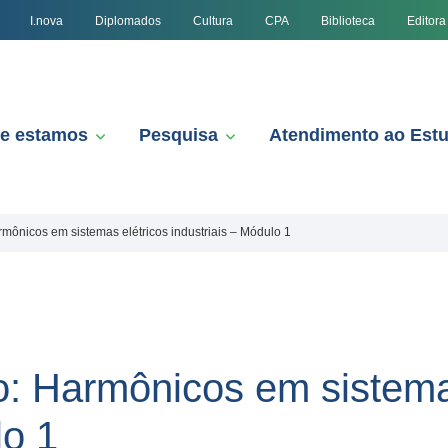
I.nova
Diplomados
Cultura
CPA
Biblioteca
Editora
e estamos
Pesquisa
Atendimento ao Est
mônicos em sistemas elétricos industriais – Módulo 1
: Harmônicos em sistemas
lo 1