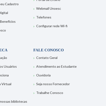
 seu Cadastro
Webmail Unoesc
igital
Telefones
 Benefícios
Configurar rede Wi-fi
osco
TECA
FALE CONOSCO
tação
Contato Geral
os Usuários
Atendimento ao Estudante
nciona
Ouvidoria
a Virtual
Seja nosso Fornecedor
Trabalhe Conosco
nossas bibliotecas