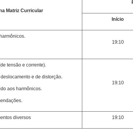
na Matriz Curricular
Início
 harmônicos.
19:10
de tensão e corrente).
e deslocamento e de distorção.
19:10
ido aos harmônicos.
mendações.
entos diversos
19:10