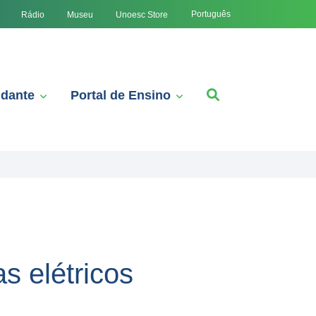
Português
Rádio
Museu
Unoesc Store
udante
Portal de Ensino
 elétricos