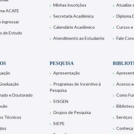
Minhas inscrições
Atualize
ema ACAFE
Secretaria Acadêmica
Diploma D
 ingressar
Calendário Acadêmico
Cursos e
s de Estudo
Atendimento ao Estudante
Fale Con
OS
PESQUISA
BIBLIO
uação
Apresentação
Apresen
Graduação
Programas de Incentivo à
Acesso a
Pesquisa
rado e Doutorado
Como Fu
SISGEN
nsão
Bibliotec
Grupos de Pesquisa
os Técnicos
Serviços
SIEPE
gios
Conheça 