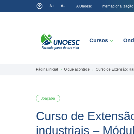
A+
A-
A Unoesc
Internacionalização
Cursos
Ond
Página inicial
O que acontece
Curso de Extensão: Har
Joaçaba
Curso de Extensão
industriais – Módu