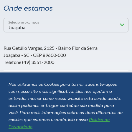
Onde estamos
Selecione o campus
Rua Getúlio Vargas, 2125 - Bairro Flor da Serra
Joaçaba - SC - CEP 89600-000
Telefone (49) 3551-2000
Siga a Unoesc
Nós utilizamos os Cookies para tornar suas interações
com nosso site mais significativa. Eles nos ajudam a
entender melhor como nosso website está sendo usado,
assim podemos entregar conteúdo sob medida para
você. Para mais informações sobre os tipos diferentes de
cookies que estamos usando, leia nossa
Política de
Privacidade
.