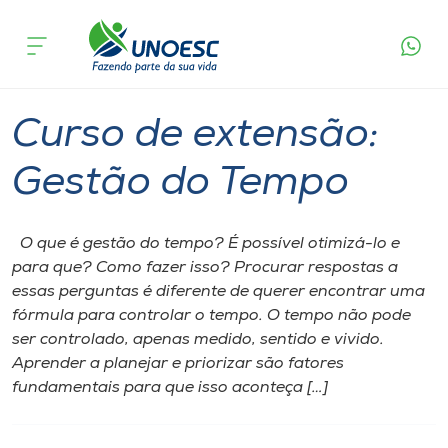
Página
O que
Curso de extensão: Gestão do
inicial
acontece
Tempo
Cursos
Joaçaba
Onde estamos
Curso de extensão:
Pesquisa
Gestão do Tempo
Atendimento ao Estudante
O que é gestão do tempo? É possível otimizá-lo e
para que? Como fazer isso? Procurar respostas a
Portal de Ensino
essas perguntas é diferente de querer encontrar uma
fórmula para controlar o tempo. O tempo não pode
ser controlado, apenas medido, sentido e vivido.
A
Aprender a planejar e priorizar são fatores
Unoesc
fundamentais para que isso aconteça […]
Internacionalização