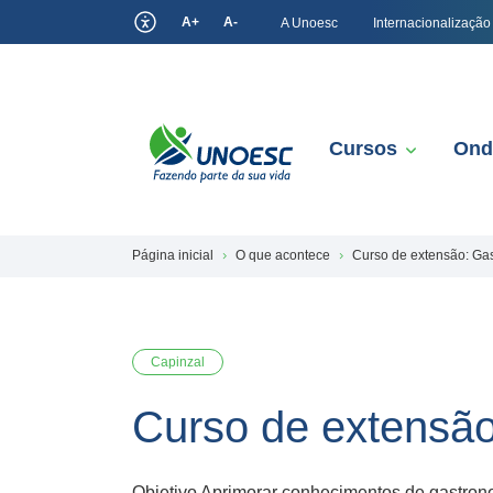
A+
A-
A Unoesc
Internacionalização
Cursos
Ond
Página inicial
O que acontece
Curso de extensão: Ga
Capinzal
Curso de extensã
Objetivo Aprimorar conhecimentos de gastrono