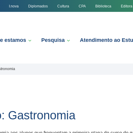
I.nova
Diplomados
Cultura
CPA
Biblioteca
Editora
e estamos
Pesquisa
Atendimento ao Est
stronomia
o: Gastronomia
mia aos alunos que frequentam a primeira etapa do curso de ga