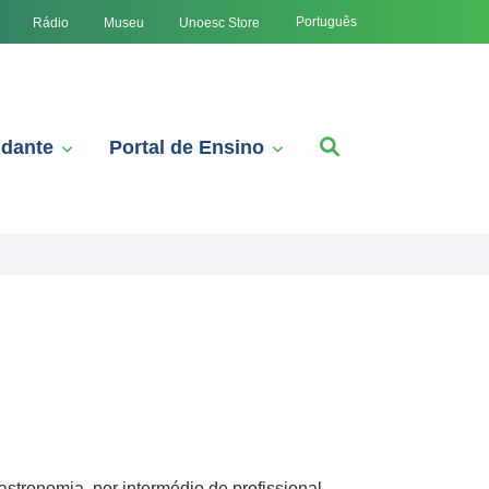
Português
Rádio
Museu
Unoesc Store
udante
Portal de Ensino
stronomia, por intermédio de profissional