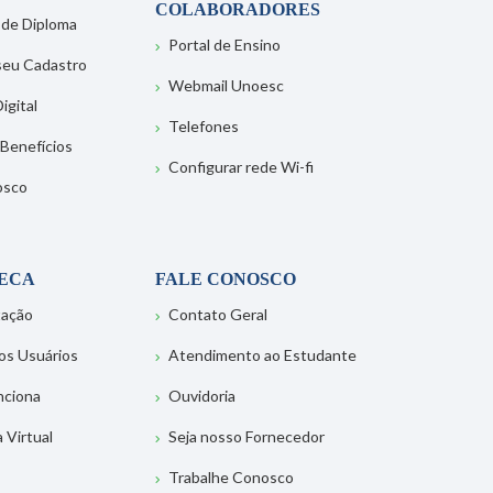
COLABORADORES
 de Diploma
Portal de Ensino
 seu Cadastro
Webmail Unoesc
igital
Telefones
 Benefícios
Configurar rede Wi-fi
osco
TECA
FALE CONOSCO
tação
Contato Geral
os Usuários
Atendimento ao Estudante
nciona
Ouvidoria
a Virtual
Seja nosso Fornecedor
Trabalhe Conosco