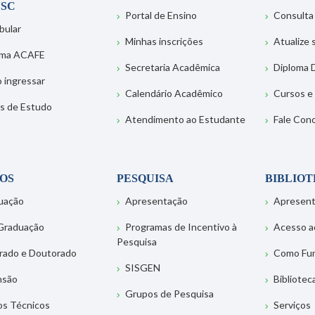
SC
Portal de Ensino
Consulta
bular
Minhas inscrições
Atualize
ema ACAFE
Secretaria Acadêmica
Diploma D
 ingressar
Calendário Acadêmico
Cursos e
s de Estudo
Atendimento ao Estudante
Fale Con
OS
PESQUISA
BIBLIO
uação
Apresentação
Apresen
Graduação
Programas de Incentivo à
Acesso a
Pesquisa
rado e Doutorado
Como Fu
SISGEN
nsão
Bibliotec
Grupos de Pesquisa
os Técnicos
Serviços