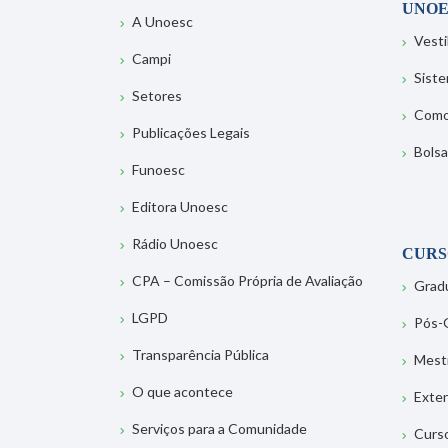
UNOE
A Unoesc
Vesti
Campi
Sist
Setores
Como
Publicações Legais
Bolsa
Funoesc
Editora Unoesc
Rádio Unoesc
CURS
CPA – Comissão Própria de Avaliação
Grad
LGPD
Pós-
Transparência Pública
Mest
O que acontece
Exte
Serviços para a Comunidade
Curs