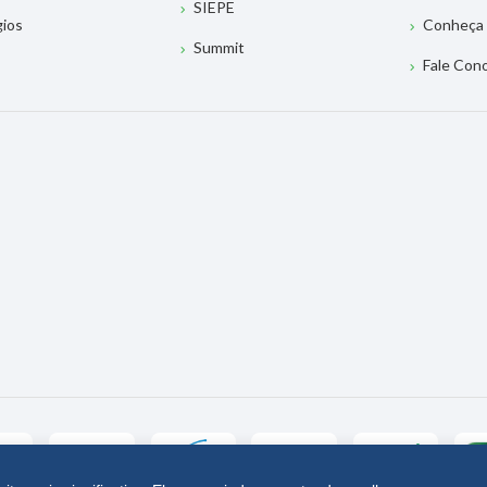
SIEPE
gios
Conheça 
Summit
Fale Con