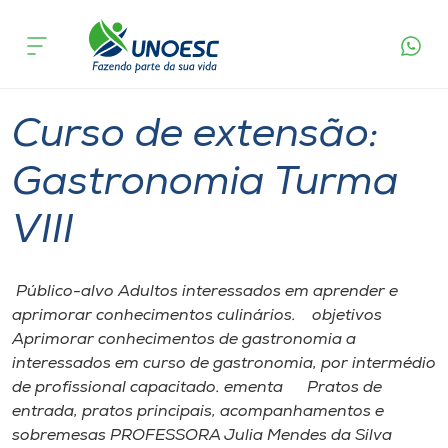
Página
O que
Curso de extensão: Gastronomia
inicial
acontece
Turma VIII
Cursos
Capinzal
Onde estamos
Curso de extensão:
Pesquisa
Gastronomia Turma
VIII
Atendimento ao Estudante
Portal de Ensino
​ Público-alvo Adultos interessados em aprender e
aprimorar conhecimentos culinários. objetivos
Aprimorar conhecimentos de gastronomia a
A
interessados em curso de gastronomia, por intermédio
Unoesc
de profissional capacitado. ementa Pratos de
entrada, pratos principais, acompanhamentos e
Internacionalização
sobremesas PROFESSORA Julia Mendes da Silva