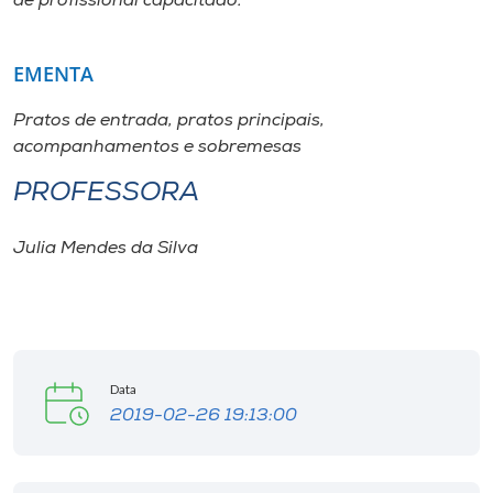
de profissional capacitado.
Museu
EMENTA
Unoesc
Store
Pratos de entrada, pratos principais,
acompanhamentos e sobremesas
PROFESSORA
Selecione
o idioma
Julia Mendes da Silva
A+
A-
Data
2019-02-26 19:13:00