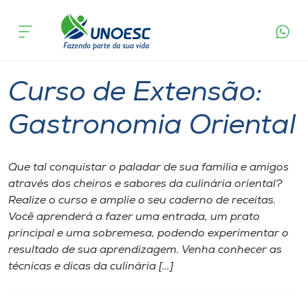
Página
O que
Curso de Extensão: Gastronomia
inicial
acontece
Oriental
Cursos
Joaçaba
Onde estamos
Curso de Extensão:
Pesquisa
Gastronomia Oriental
Atendimento ao Estudante
Que tal conquistar o paladar de sua família e amigos
através dos cheiros e sabores da culinária oriental?
Portal de Ensino
Realize o curso e amplie o seu caderno de receitas.
Você aprenderá a fazer uma entrada, um prato
principal e uma sobremesa, podendo experimentar o
A
resultado de sua aprendizagem. Venha conhecer as
Unoesc
técnicas e dicas da culinária […]
Internacionalização