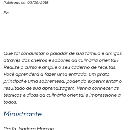
Publicado em 02/09/2015
I.nova
Por
Diplomados
Cultura
Que tal conquistar o paladar de sua família e amigos
através dos cheiros e sabores da culinária oriental?
CPA
Realize o curso e amplie o seu caderno de receitas.
Você aprenderá a fazer uma entrada, um prato
Biblioteca
principal e uma sobremesa, podendo experimentar o
resultado de sua aprendizagem. Venha conhecer as
técnicas e dicas da culinária oriental e impressione a
Editora
todos.
Ministrante
Rádio
Profa. Isadora Marcon