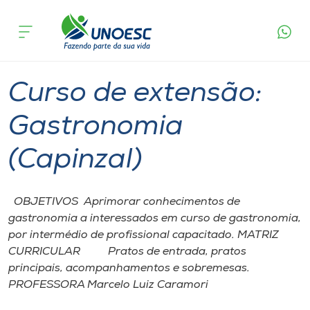
Página
O que
Curso de extensão: Gastronomia
inicial
acontece
(Capinzal)
Cursos
Capinzal
Onde estamos
Curso de extensão:
Pesquisa
Gastronomia
(Capinzal)
Atendimento ao Estudante
Portal de Ensino
OBJETIVOS Aprimorar conhecimentos de
gastronomia a interessados em curso de gastronomia,
por intermédio de profissional capacitado. MATRIZ
A
CURRICULAR Pratos de entrada, pratos
Unoesc
principais, acompanhamentos e sobremesas.
PROFESSORA Marcelo Luiz Caramori
Internacionalização