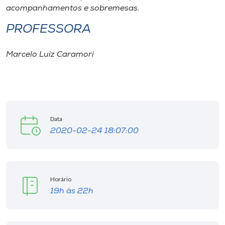
Museu
acompanhamentos e sobremesas.
PROFESSORA
Unoesc
Store
Marcelo Luiz Caramori
Selecione
o idioma
Data
2020-02-24 18:07:00
A+
A-
Horário
19h às 22h