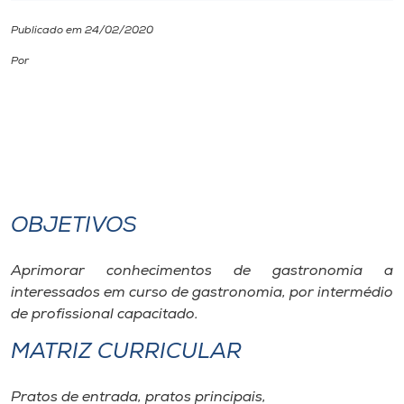
Publicado em 24/02/2020
I.nova
Por
Diplomados
Cultura
CPA
OBJETIVOS
Biblioteca
Aprimorar conhecimentos de gastronomia a
interessados em curso de gastronomia, por intermédio
Editora
de profissional capacitado.
MATRIZ CURRICULAR
Rádio
Pratos de entrada, pratos principais,