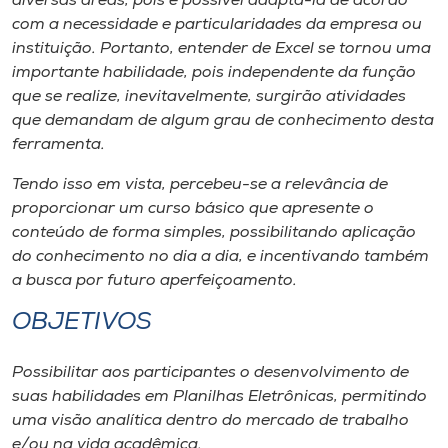
diversas áreas, pois é possível adaptá-la de acordo
Museu
com a necessidade e particularidades da empresa ou
instituição. Portanto, entender de Excel se tornou uma
Unoesc
importante habilidade, pois independente da função
Store
que se realize, inevitavelmente, surgirão atividades
que demandam de algum grau de conhecimento desta
ferramenta.
Tendo isso em vista, percebeu-se a relevância de
Selecione
o idioma
proporcionar um curso básico que apresente o
conteúdo de forma simples, possibilitando aplicação
do conhecimento no dia a dia, e incentivando também
a busca por futuro aperfeiçoamento.
A+
OBJETIVOS
A-
Possibilitar aos participantes o desenvolvimento de
suas habilidades em Planilhas Eletrônicas, permitindo
uma visão analítica dentro do mercado de trabalho
e/ou na vida acadêmica.