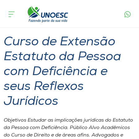
Página
O que
Curso de Extensão Estatuto da Pessoa com
inicial
acontece
Deficiência e seus Reflexos Jurídicos
Cursos
São Miguel do Oeste
Onde estamos
Curso de Extensão
Pesquisa
Estatuto da Pessoa
com Deficiência e
Atendimento ao Estudante
seus Reflexos
Portal de Ensino
Jurídicos
A
Unoesc
Objetivos Estudar as implicações jurídicas do Estatuto
da Pessoa com Deficiência. Público Alvo Acadêmicos
Internacionalização
do Curso de Direito e de áreas afins. Advogados e