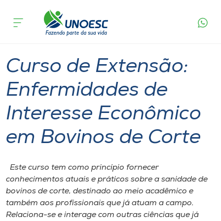
Página
O que
Curso de Extensão: Enfermidades de Interesse
inicial
acontece
Econômico em Bovinos de Corte
Cursos
Joaçaba
Onde estamos
Curso de Extensão:
Pesquisa
Enfermidades de
Interesse Econômico
Atendimento ao Estudante
em Bovinos de Corte
Portal de Ensino
Este curso tem como princípio fornecer
A
conhecimentos atuais e práticos sobre a sanidade de
Unoesc
bovinos de corte, destinado ao meio acadêmico e
também aos profissionais que já atuam a campo.
Internacionalização
Relaciona-se e interage com outras ciências que já