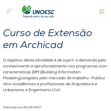
Página inicial
O que acontece
Curso de Extensão em Archicad
Cursos
São Miguel do Oeste
Onde estamos
Curso de Extensão
Pesquisa
em Archicad
Atendimento ao Estudante
O objetivo desta atividade é de suprir a demanda pelo
conhecimento e aprofundamento nos programas com
Portal de Ensino
características BIM (Building Information
Modeling),exigidos pelo mercado de trabalho. Público
Alvo Acadêmicos e profissionais de Arquitetura e
A
Urbanismo e Engenharia Civil.
Unoesc
Internacionalização
Publicado em 05/05/2017