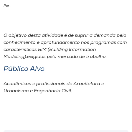
Por
I.nova
Diplomados
O objetivo desta atividade é de suprir a demanda pelo
conhecimento e aprofundamento nos programas com
Cultura
características BIM (Building Information
Modeling),exigidos pelo mercado de trabalho.
CPA
Público Alvo
Biblioteca
Acadêmicos e profissionais de Arquitetura e
Urbanismo e Engenharia Civil.
Editora
Rádio