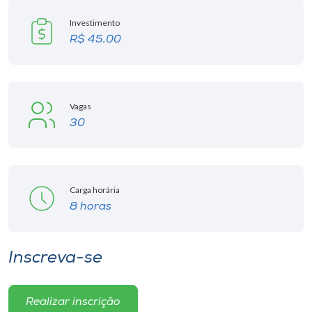
Museu
Investimento
R$ 45,00
Unoesc
Store
Vagas
30
Selecione
o idioma
Carga horária
A+
8 horas
A-
Inscreva-se
Realizar inscrição