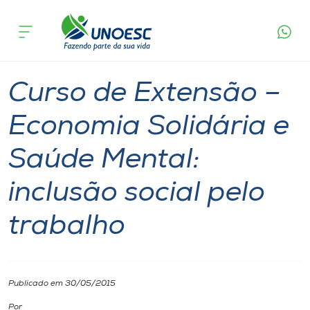
Página
O que
Curso de Extensão – Economia Solidária e
inicial
acontece
Saúde Mental: inclusão social pelo trabalho
Cursos
Pinhalzinho
Onde estamos
Curso de Extensão –
Pesquisa
Economia Solidária e
Saúde Mental:
Atendimento ao Estudante
inclusão social pelo
Portal de Ensino
trabalho
A
Unoesc
Publicado em 30/05/2015
Internacionalização
Por