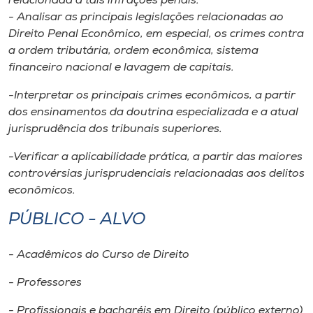
relacionada a tais infrações penais.
Museu
- Analisar as principais legislações relacionadas ao
Direito Penal Econômico, em especial, os crimes contra
Unoesc
a ordem tributária, ordem econômica, sistema
Store
financeiro nacional e lavagem de capitais.
-Interpretar os principais crimes econômicos, a partir
dos ensinamentos da doutrina especializada e a atual
jurisprudência dos tribunais superiores.
Selecione
o idioma
-Verificar a aplicabilidade prática, a partir das maiores
controvérsias jurisprudenciais relacionadas aos delitos
econômicos.
A+
PÚBLICO - ALVO
A-
- Acadêmicos do Curso de Direito
- Professores
- Profissionais e bacharéis em Direito (público externo)