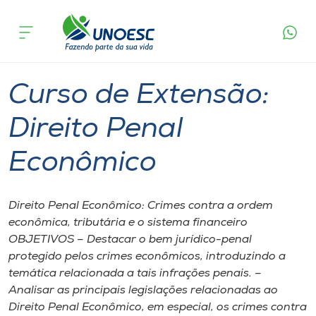
Página
O que
Curso de Extensão: Direito Penal
inicial
acontece
Econômico
Cursos
Chapecó
Onde estamos
Curso de Extensão:
Pesquisa
Direito Penal
Econômico
Atendimento ao Estudante
Portal de Ensino
Direito Penal Econômico: Crimes contra a ordem
econômica, tributária e o sistema financeiro
OBJETIVOS – Destacar o bem jurídico-penal
A
protegido pelos crimes econômicos, introduzindo a
Unoesc
temática relacionada a tais infrações penais. –
Analisar as principais legislações relacionadas ao
Internacionalização
Direito Penal Econômico, em especial, os crimes contra