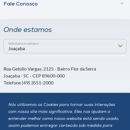
Fale Conosco
Onde estamos
Selecione o campus
Rua Getúlio Vargas, 2125 - Bairro Flor da Serra
Joaçaba - SC - CEP 89600-000
Telefone (49) 3551-2000
Siga a Unoesc
Nós utilizamos os Cookies para tornar suas interações
com nosso site mais significativa. Eles nos ajudam a
entender melhor como nosso website está sendo usado,
assim podemos entregar conteúdo sob medida para