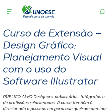
Página
O que
Curso de Extensão – Design Gráfico:
inicial
acontece
Planejamento Visual com o uso do Software
Cursos
Illustrator
Pinhalzinho
Onde estamos
Curso de Extensão –
Pesquisa
Design Gráfico:
Planejamento Visual
Atendimento ao Estudante
com o uso do
Portal de Ensino
Software Illustrator
A
Unoesc
PÚBLICO ALVO Designers, publicitários, fotógrafos e
de profissões relacionadas. O curso também é
Internacionalização
direcionado a pessoas em geral que queiram dominar