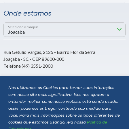
Onde estamos
Selecione o campus
Rua Getúlio Vargas, 2125 - Bairro Flor da Serra
Joaçaba - SC - CEP 89600-000
Telefone (49) 3551-2000
Siga a Unoesc
Nós utilizamos os Cookies para tornar suas interações
com nosso site mais significativa. Eles nos ajudam a
entender melhor como nosso website está sendo usado,
assim podemos entregar conteúdo sob medida para
você. Para mais informações sobre os tipos diferentes de
cookies que estamos usando, leia nossa
Política de