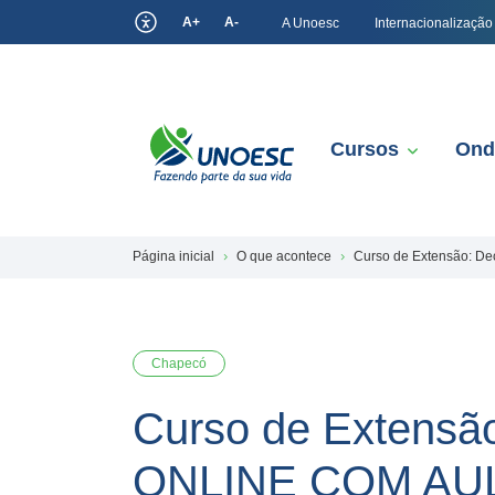
A+
A-
A Unoesc
Internacionalização
Cursos
Ond
Página inicial
O que acontece
Curso de Extensão: De
Chapecó
Curso de Extensão
ONLINE COM AU