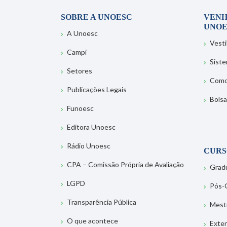
SOBRE A UNOESC
VENH
UNOE
A Unoesc
Vesti
Campi
Sist
Setores
Como
Publicações Legais
Bolsa
Funoesc
Editora Unoesc
Rádio Unoesc
CURS
CPA – Comissão Própria de Avaliação
Grad
LGPD
Pós-
Transparência Pública
Mest
O que acontece
Exte