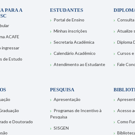
A PARA A
ESTUDANTES
DIPLOM
SC
Portal de Ensino
Consulta
bular
Minhas inscrições
Atualize
ema ACAFE
Secretaria Acadêmica
Diploma D
 ingressar
Calendário Acadêmico
Cursos e
s de Estudo
Atendimento ao Estudante
Fale Con
OS
PESQUISA
BIBLIO
uação
Apresentação
Apresen
Graduação
Programas de Incentivo à
Acesso a
Pesquisa
rado e Doutorado
Como Fu
SISGEN
nsão
Bibliotec