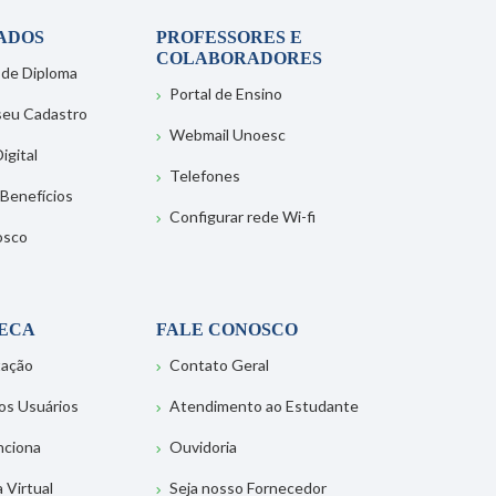
ADOS
PROFESSORES E
COLABORADORES
 de Diploma
Portal de Ensino
 seu Cadastro
Webmail Unoesc
igital
Telefones
 Benefícios
Configurar rede Wi-fi
osco
TECA
FALE CONOSCO
tação
Contato Geral
os Usuários
Atendimento ao Estudante
nciona
Ouvidoria
a Virtual
Seja nosso Fornecedor