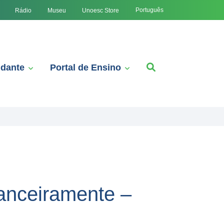
Português
Rádio
Museu
Unoesc Store
udante
Portal de Ensino
nanceiramente –