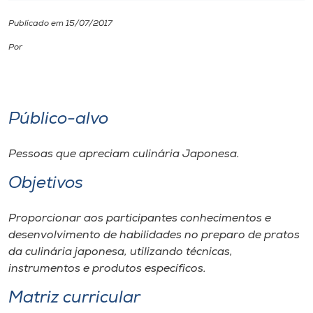
Publicado em 15/07/2017
I.nova
Por
Diplomados
Cultura
Público-alvo
CPA
Pessoas que apreciam culinária Japonesa.
Objetivos
Biblioteca
Proporcionar aos participantes conhecimentos e
desenvolvimento de habilidades no preparo de pratos
Editora
da culinária japonesa, utilizando técnicas,
instrumentos e produtos específicos.
Rádio
Matriz curricular