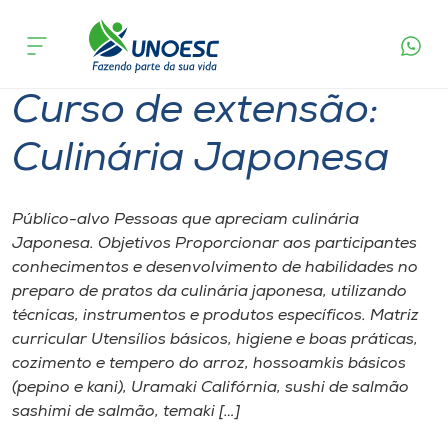
Página
O que
Curso de extensão: Culinária
inicial
acontece
Japonesa
Cursos
Curso de extensão:
Onde estamos
Culinária Japonesa
Pesquisa
Público-alvo Pessoas que apreciam culinária
Atendimento ao Estudante
Japonesa. Objetivos Proporcionar aos participantes
conhecimentos e desenvolvimento de habilidades no
Portal de Ensino
preparo de pratos da culinária japonesa, utilizando
técnicas, instrumentos e produtos específicos. Matriz
curricular Utensílios básicos, higiene e boas práticas,
A
cozimento e tempero do arroz, hossoamkis básicos
Unoesc
(pepino e kani), Uramaki Califórnia, sushi de salmão
sashimi de salmão, temaki […]
Internacionalização