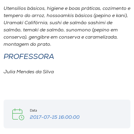
Museu
Utensílios básicos, higiene e boas práticas, cozimento e
tempero do arroz, hossoamkis básicos (pepino e kani),
Unoesc
Uramaki Califórnia, sushi de salmão sashimi de
Store
salmão, temaki de salmão, sunomono (pepino em
conserva), gengibre em conserva e caramelizada,
montagem do prato.
PROFESSORA
Selecione
o idioma
Julia Mendes da Silva
A+
A-
Data
2017-07-15 16:00:00