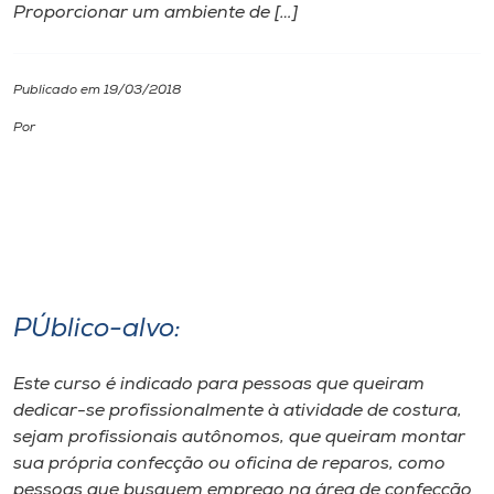
Proporcionar um ambiente de […]
I.nova
Publicado em 19/03/2018
Diplomados
Por
Cultura
CPA
Biblioteca
PÚblico-alvo:
Editora
Este curso é indicado para pessoas que queiram
dedicar-se profissionalmente à atividade de costura,
sejam profissionais autônomos, que queiram montar
Rádio
sua própria confecção ou oficina de reparos, como
pessoas que busquem emprego na área de confecção