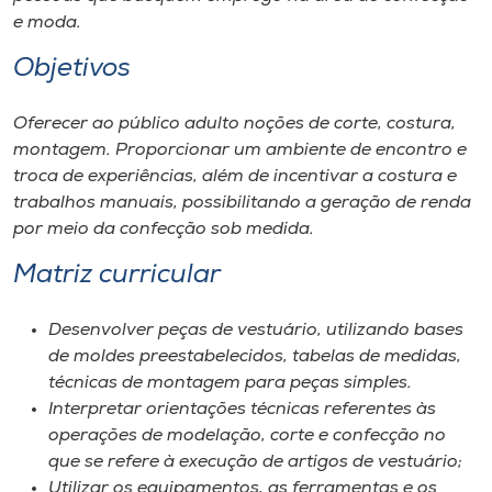
Museu
e moda.
Objetivos
Unoesc
Store
Oferecer ao público adulto noções de corte, costura,
montagem. Proporcionar um ambiente de encontro e
troca de experiências, além de incentivar a costura e
trabalhos manuais, possibilitando a geração de renda
Selecione
o idioma
por meio da confecção sob medida.
Matriz curricular
A+
Desenvolver peças de vestuário, utilizando bases
A-
de moldes preestabelecidos, tabelas de medidas,
técnicas de montagem para peças simples.
Interpretar orientações técnicas referentes às
operações de modelação, corte e confecção no
que se refere à execução de artigos de vestuário;
Utilizar os equipamentos, as ferramentas e os