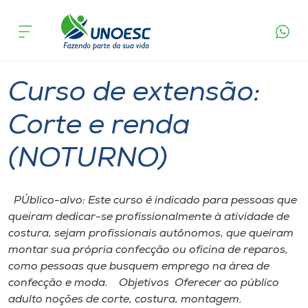
Página
O que
Curso de extensão: Corte e renda
inicial
acontece
(NOTURNO)
Cursos
Capinzal
Onde estamos
Curso de extensão:
Pesquisa
Corte e renda
(NOTURNO)
Atendimento ao Estudante
Portal de Ensino
PÚblico-alvo: Este curso é indicado para pessoas que
queiram dedicar-se profissionalmente à atividade de
costura, sejam profissionais autônomos, que queiram
A
montar sua própria confecção ou oficina de reparos,
Unoesc
como pessoas que busquem emprego na área de
confecção e moda. Objetivos Oferecer ao público
Internacionalização
adulto noções de corte, costura, montagem.