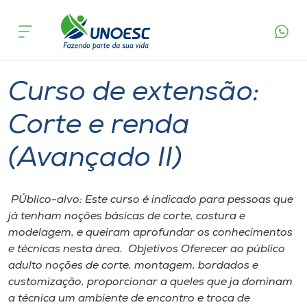
Página
O que
Curso de extensão: Corte e renda
inicial
acontece
(Avançado II)
Cursos
Capinzal
Onde estamos
Curso de extensão:
Pesquisa
Corte e renda
(Avançado II)
Atendimento ao Estudante
Portal de Ensino
​ PÚblico-alvo: Este curso é indicado para pessoas que
já tenham noções básicas de corte, costura e
modelagem, e queiram aprofundar os conhecimentos
A
e técnicas nesta área. Objetivos Oferecer ao público
Unoesc
adulto noções de corte, montagem, bordados e
customização, proporcionar a queles que ja dominam
Internacionalização
a técnica um ambiente de encontro e troca de