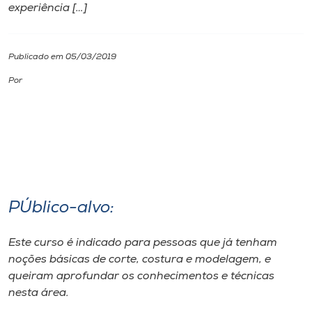
experiência […]
I.nova
Publicado em 05/03/2019
Diplomados
Por
Cultura
CPA
Biblioteca
PÚblico-alvo:
Editora
Este curso é indicado para pessoas que já tenham
noções básicas de corte, costura e modelagem, e
queiram aprofundar os conhecimentos e técnicas
Rádio
nesta área.