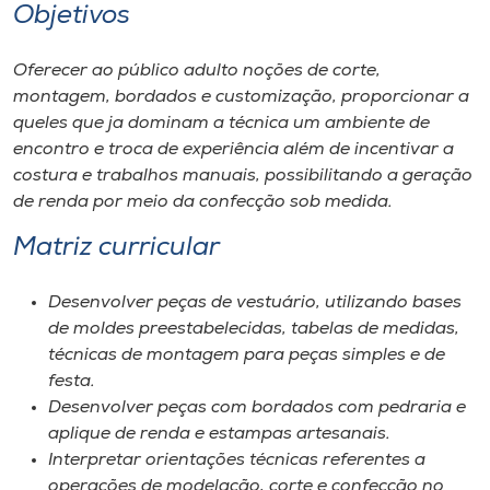
Museu
Objetivos
Oferecer ao público adulto noções de corte,
Unoesc
montagem, bordados e customização, proporcionar a
Store
queles que ja dominam a técnica um ambiente de
encontro e troca de experiência além de incentivar a
costura e trabalhos manuais, possibilitando a geração
de renda por meio da confecção sob medida.
Selecione
o idioma
Matriz curricular
Desenvolver peças de vestuário, utilizando bases
A+
de moldes preestabelecidas, tabelas de medidas,
A-
técnicas de montagem para peças simples e de
festa.
Desenvolver peças com bordados com pedraria e
aplique de renda e estampas artesanais.
Interpretar orientações técnicas referentes a
operações de modelação, corte e confecção no