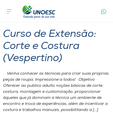
Página
O que
Curso de Extensão: Corte e Costura
inicial
acontece
(Vespertino)
Cursos
Capinzal
Onde estamos
Curso de Extensão:
Pesquisa
Corte e Costura
(Vespertino)
Atendimento ao Estudante
Portal de Ensino
Venha conhecer as técnicas para criar suas próprias
peças de roupa. Impressione a todos! Objetivo
Oferecer ao publico adulto noções básicas de corte,
A
costura, montagem e customização, proporcionar
Unoesc
àqueles que já dominam a técnica um ambiente de
encontro e troca de experiências, além de incentivar a
Internacionalização
costura e trabalhos manuais, possibilitando a […]