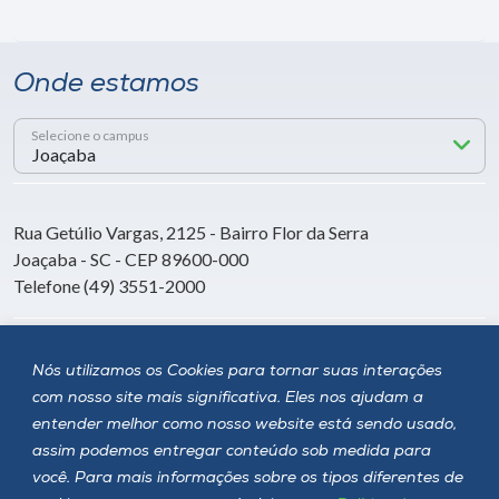
Onde estamos
Selecione o campus
Rua Getúlio Vargas, 2125 - Bairro Flor da Serra
Joaçaba - SC - CEP 89600-000
Telefone (49) 3551-2000
Siga a Unoesc
Nós utilizamos os Cookies para tornar suas interações
com nosso site mais significativa. Eles nos ajudam a
entender melhor como nosso website está sendo usado,
assim podemos entregar conteúdo sob medida para
você. Para mais informações sobre os tipos diferentes de