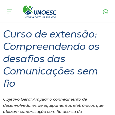
Página
O que
Curso de extensão: Compreendendo os
inicial
acontece
desafios das Comunicações sem fio
Cursos
Joaçaba
Onde estamos
Curso de extensão:
Pesquisa
Compreendendo os
desafios das
Atendimento ao Estudante
Comunicações sem
Portal de Ensino
fio
A
Unoesc
Objetivo Geral Ampliar o conhecimento de
desenvolvedores de equipamentos eletrônicos que
Internacionalização
utilizam comunicação sem fio acerca do