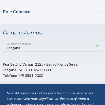
Fale Conosco
Onde estamos
Selecione o campus
Rua Getúlio Vargas, 2125 - Bairro Flor da Serra
Joaçaba - SC - CEP 89600-000
Telefone (49) 3551-2000
Siga a Unoesc
Nós utilizamos os Cookies para tornar suas interações
com nosso site mais significativa. Eles nos ajudam a
entender melhor como nosso website está sendo usado,