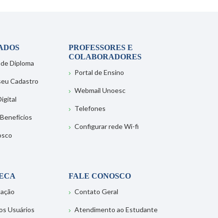
ADOS
PROFESSORES E
COLABORADORES
 de Diploma
Portal de Ensino
 seu Cadastro
Webmail Unoesc
igital
Telefones
 Benefícios
Configurar rede Wi-fi
osco
TECA
FALE CONOSCO
tação
Contato Geral
os Usuários
Atendimento ao Estudante