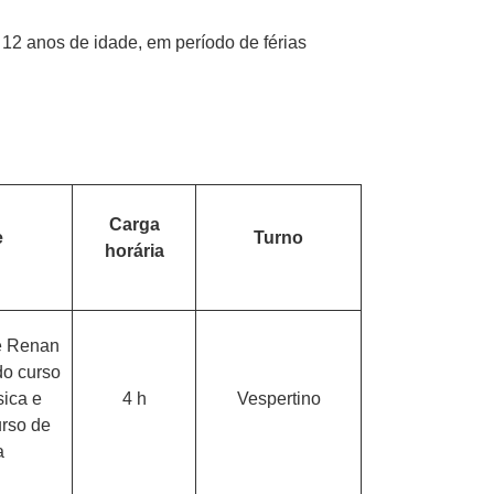
a 12 anos de idade, em período de férias
Carga
e
Turno
horária
 e Renan
do curso
ica e
4 h
Vespertino
urso de
a