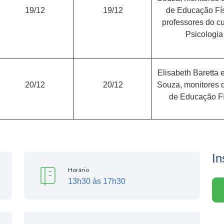
19/12
19/12
de Educação Fís
professores do c
Psicologia
Elisabeth Baretta
20/12
20/12
Souza, monitores 
de Educação Fí
In
Horário
13h30 às 17h30