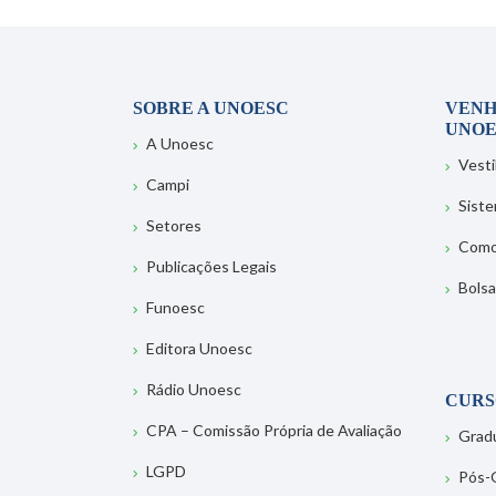
SOBRE A UNOESC
VENH
UNOE
A Unoesc
Vesti
Campi
Sist
Setores
Como
Publicações Legais
Bolsa
Funoesc
Editora Unoesc
Rádio Unoesc
CURS
CPA – Comissão Própria de Avaliação
Grad
LGPD
Pós-