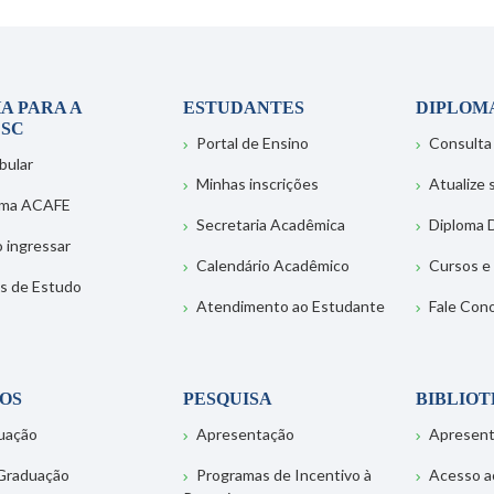
A PARA A
ESTUDANTES
DIPLOM
SC
Portal de Ensino
Consulta
bular
Minhas inscrições
Atualize
ema ACAFE
Secretaria Acadêmica
Diploma D
 ingressar
Calendário Acadêmico
Cursos e
s de Estudo
Atendimento ao Estudante
Fale Con
OS
PESQUISA
BIBLIO
uação
Apresentação
Apresen
Graduação
Programas de Incentivo à
Acesso a