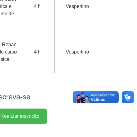
ica e
4 h
Vespertino
urso de
 e Renan
do curso
4 h
Vespertino
sica
screva-se
Realizar inscrição