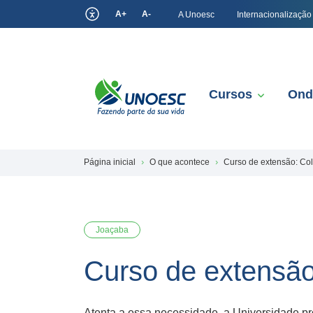
A+
A-
A Unoesc
Internacionalização
Cursos
Ond
Página inicial
O que acontece
Curso de extensão: Col
Joaçaba
Curso de extensão
Atenta a essa necessidade, a Universidade pr