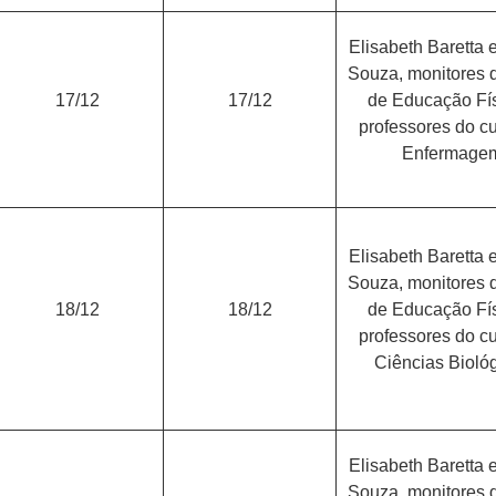
Elisabeth Baretta
Souza, monitores 
17/12
17/12
de Educação Fís
professores do c
Enfermage
Elisabeth Baretta
Souza, monitores 
18/12
18/12
de Educação Fís
professores do c
Ciências Bioló
Elisabeth Baretta
Souza, monitores 