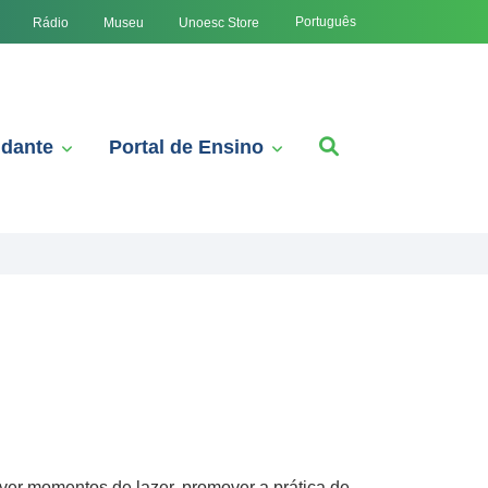
Português
Rádio
Museu
Unoesc Store
udante
Portal de Ensino
ver momentos de lazer, promover a prática de