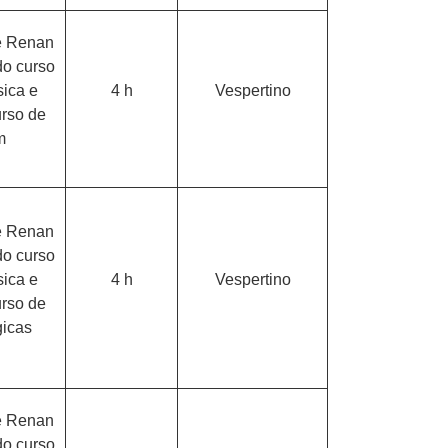
 e Renan
do curso
ica e
4 h
Vespertino
urso de
m
 e Renan
do curso
ica e
4 h
Vespertino
urso de
gicas
 e Renan
do curso