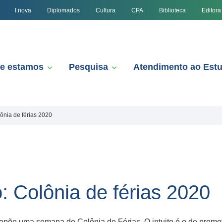
I.nova
Diplomados
Cultura
CPA
Biblioteca
Editora
e estamos
Pesquisa
Atendimento ao Est
ônia de férias 2020
: Colônia de férias 2020
opõe uma semana de Colônia de Férias. O intuito é o de promo