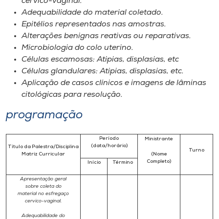
cervico-vaginal.
Adequabilidade do material coletado.
Epitélios representados nas amostras.
Alterações benignas reativas ou reparativas.
Microbiologia do colo uterino.
Células escamosas: Atipias, displasias, etc
Células glandulares: Atipias, displasias, etc.
Aplicação de casos clínicos e imagens de lâminas
citológicas para resolução.
programação
Período
Ministrante
(data/horário)
Título da Palestra/Disciplina
Turno
Matriz Curricular
(Nome
Completo
)
Início
Término
Apresentação geral
sobre coleta do
material no esfregaço
cervico-vaginal.
Adequabilidade do