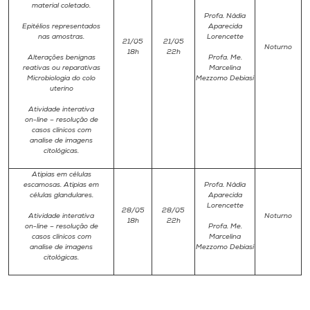
material coletado.
Profa. Nádia
Epitélios representados
Aparecida
nas amostras.
Lorencette
21/05
21/05
Noturno
18h
22h
Alterações benignas
Profa. Me.
reativas ou reparativas
Marcelina
Microbiologia do colo
Mezzomo Debiasi
uterino
Atividade interativa
on-line – resolução de
casos clínicos com
analise de imagens
citológicas.
Atipias em células
escamosas. Atipias em
Profa. Nádia
células glandulares.
Aparecida
Lorencette
28/05
28/05
Atividade interativa
Noturno
18h
22h
on-line – resolução de
Profa. Me.
casos clínicos com
Marcelina
analise de imagens
Mezzomo Debiasi
citológicas.