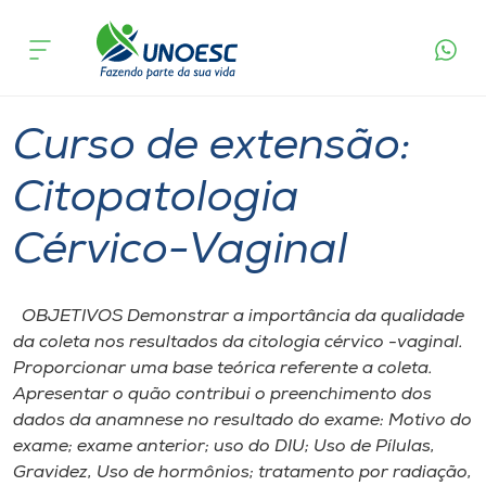
Página
O que
Curso de extensão: Citopatologia
inicial
acontece
Cérvico-Vaginal
Cursos
Joaçaba
Onde estamos
Curso de extensão:
Pesquisa
Citopatologia
Cérvico-Vaginal
Atendimento ao Estudante
Portal de Ensino
OBJETIVOS Demonstrar a importância da qualidade
da coleta nos resultados da citologia cérvico -vaginal.
Proporcionar uma base teórica referente a coleta.
A
Apresentar o quão contribui o preenchimento dos
Unoesc
dados da anamnese no resultado do exame: Motivo do
exame; exame anterior; uso do DIU; Uso de Pílulas,
Internacionalização
Gravidez, Uso de hormônios; tratamento por radiação,