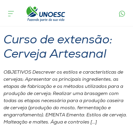
Página
O que
Curso de extensão: Cerveja
inicial
acontece
Artesanal
Cursos
Joaçaba
Onde estamos
Curso de extensão:
Pesquisa
Cerveja Artesanal
Atendimento ao Estudante
OBJETIVOS Descrever os estilos e características de
cervejas; Apresentar os principais ingredientes, as
Portal de Ensino
etapas de fabricação e os métodos utilizados para a
produção de cerveja; Realizar uma brasagem com
todas as etapas necessária para a produção caseira
A
de cerveja (produção do mosto, fermentação e
Unoesc
engarrafamento). EMENTA Ementa: Estilos de cerveja.
Malteação e maltes. Água e controles […]
Internacionalização