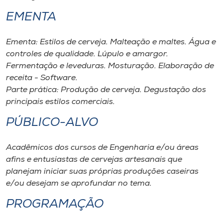
Museu
EMENTA
Unoesc
Ementa: Estilos de cerveja. Malteação e maltes. Água e
Store
controles de qualidade. Lúpulo e amargor.
Fermentação e leveduras. Mosturação. Elaboração de
receita - Software.
Parte prática: Produção de cerveja. Degustação dos
Selecione
principais estilos comerciais.
o idioma
PÚBLICO-ALVO
A+
Acadêmicos dos cursos de Engenharia e/ou áreas
A-
afins e entusiastas de cervejas artesanais que
planejam iniciar suas próprias produções caseiras
e/ou desejam se aprofundar no tema.
PROGRAMAÇÃO