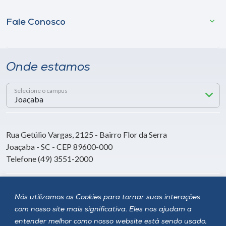
Fale Conosco
Onde estamos
Selecione o campus
Rua Getúlio Vargas, 2125 - Bairro Flor da Serra
Joaçaba - SC - CEP 89600-000
Telefone (49) 3551-2000
Siga a Unoesc
Nós utilizamos os Cookies para tornar suas interações
com nosso site mais significativa. Eles nos ajudam a
entender melhor como nosso website está sendo usado,