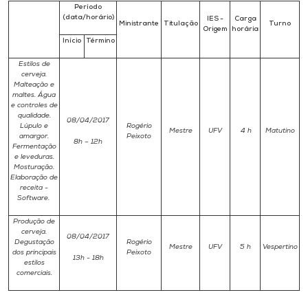
Período
(data/horário)
IES -
Carga
Ministrante
Titulação
Turno
Origem
horária
Início
Término
Estilos de
cerveja.
Malteação e
maltes. Água
e controles de
qualidade.
08/04/2017
Lúpulo e
Rogério
Mestre
UFV
4 h
Matutino
amargor.
Peixoto
8h – 12h
Fermentação
e leveduras.
Mosturação.
Elaboração de
receita -
Software
.
Produção de
cerveja.
08/04/2017
Degustação
Rogério
Mestre
UFV
5 h
Vespertino
dos principais
Peixoto
13h - 18h
estilos
comerciais.