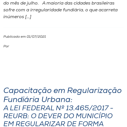
do mês de julho. A maioria das cidades brasileiras
sofre com a irregularidade fundiária, o que acarreta
I.nova
inúmeros […]
Diplomados
Publicado em 01/07/2021
Cultura
Por
CPA
Biblioteca
Capacitação em Regularização
Editora
Fundiária Urbana:
A LEI FEDERAL Nº 13.465/2017 -
Rádio
REURB: O DEVER DO MUNICÍPIO
EM REGULARIZAR DE FORMA