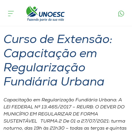
Página
O que
Curso de Extensão: Capacitação em
inicial
acontece
Regularização Fundiária Urbana
Cursos
Maravilha
Polo Xaxim
Onde estamos
Curso de Extensão:
Pesquisa
Capacitação em
Regularização
Atendimento ao Estudante
Fundiária Urbana
Portal de Ensino
Capacitação em Regularização Fundiária Urbana: A
A
LEI FEDERAL Nº 13.465/2017 – REURB: O DEVER DO
Unoesc
MUNICÍPIO EM REGULARIZAR DE FORMA
SUSTENTÁVEL TURMA 2 De 01 a 27/07/2021: turma
Internacionalização
noturno, das 19h às 21h30 – todas as terças e quintas