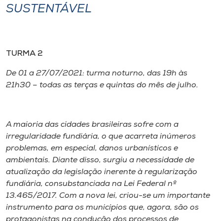
Museu
SUSTENTÁVEL
Unoesc
Store
TURMA 2
De 01 a 27/07/2021: turma noturno, das 19h às
21h30 – todas as terças e quintas do mês de julho.
Selecione
o idioma
A maioria das cidades brasileiras sofre com a
irregularidade fundiária, o que acarreta inúmeros
A+
problemas, em especial, danos urbanísticos e
A-
ambientais. Diante disso, surgiu a necessidade de
atualização da legislação inerente à regularização
fundiária, consubstanciada na Lei Federal nº
13.465/2017. Com a nova lei, criou-se um importante
instrumento para os municípios que, agora, são os
protagonistas na condução dos processos de