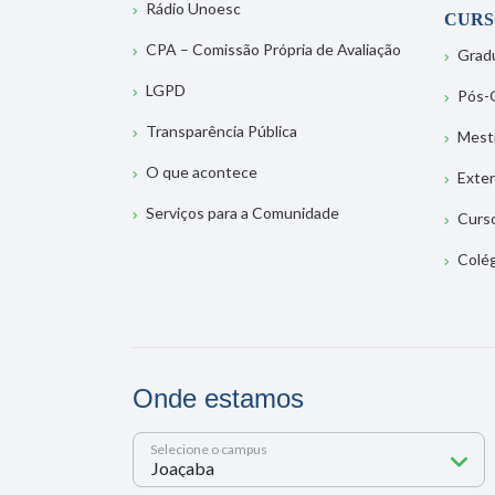
Rádio Unoesc
CURS
CPA – Comissão Própria de Avaliação
Grad
LGPD
Pós-
Transparência Pública
Mest
O que acontece
Exte
Serviços para a Comunidade
Curs
Colé
Onde estamos
Selecione o campus