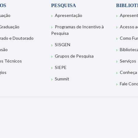
OS
PESQUISA
BIBLIO
uação
Apresentação
Apresen
Graduação
Programas de Incentivo à
Acesso a
Pesquisa
rado e Doutorado
Como Fu
SISGEN
nsão
Bibliotec
Grupos de Pesquisa
os Técnicos
Serviços
SIEPE
gios
Conheça 
Summit
Fale Con