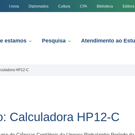
I.nova
Diplomados
Cultura
CPA
Biblioteca
Editora
e estamos
Pesquisa
Atendimento ao Est
lculadora HP12-C
o: Calculadora HP12-C
Curso de Ciências Contábeis da Unoesc Pinhalzinho Período da 