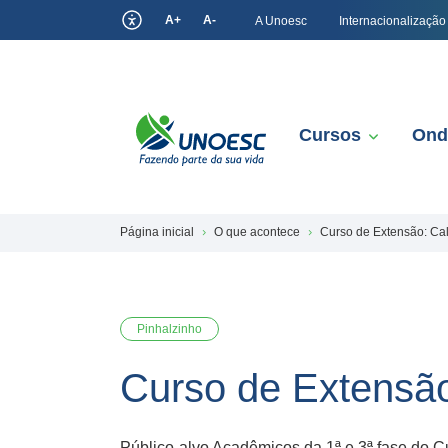
A+
A-
A Unoesc
Internacionalização
Cursos
Ond
Página inicial
O que acontece
Curso de Extensão: Ca
Pinhalzinho
Curso de Extensã
Público-alvo Acadêmicos da 1ª e 3ª fase do 