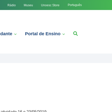
Português
Rádio
Museu
Unoesc Store
udante
Portal de Ensino
atividade 16 e 23/05/2019