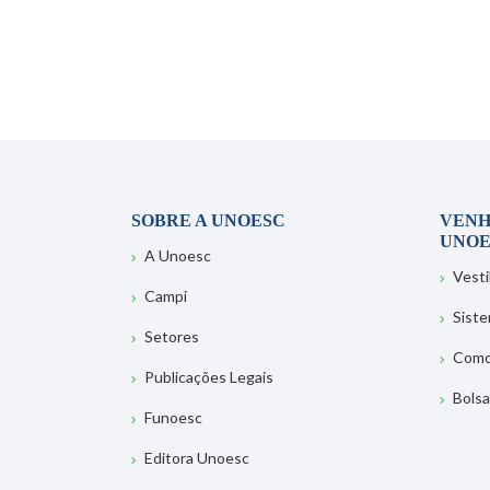
SOBRE A UNOESC
VENH
UNOE
A Unoesc
Vesti
Campi
Sist
Setores
Como
Publicações Legais
Bolsa
Funoesc
Editora Unoesc