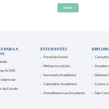
A PARA A
ESTUDANTES
DIPLOM
SC
Portal de Ensino
Consulta
bular
Minhas inscrições
Atualize
ema ACAFE
Secretaria Acadêmica
Diploma D
 ingressar
Calendário Acadêmico
Cursos e
s de Estudo
Atendimento ao Estudante
Fale Con