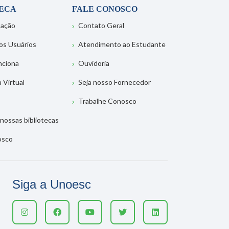
TECA
FALE CONOSCO
tação
Contato Geral
os Usuários
Atendimento ao Estudante
nciona
Ouvidoria
a Virtual
Seja nosso Fornecedor
Trabalhe Conosco
nossas bibliotecas
osco
Siga a Unoesc