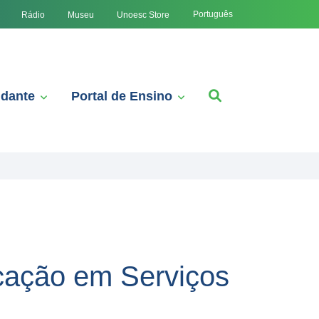
Português
Rádio
Museu
Unoesc Store
udante
Portal de Ensino
icação em Serviços