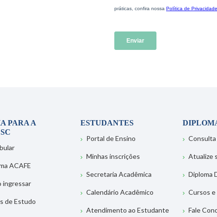
A PARA A
ESTUDANTES
DIPLOM
SC
Portal de Ensino
Consulta
bular
Minhas inscrições
Atualize
ema ACAFE
Secretaria Acadêmica
Diploma D
 ingressar
Calendário Acadêmico
Cursos e
s de Estudo
Atendimento ao Estudante
Fale Con