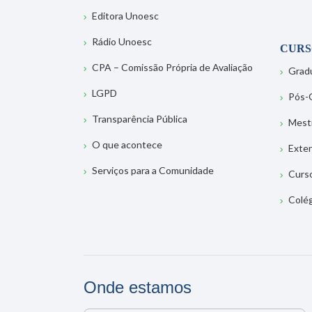
Editora Unoesc
Rádio Unoesc
CURS
CPA – Comissão Própria de Avaliação
Grad
LGPD
Pós-
Transparência Pública
Mest
O que acontece
Exte
Serviços para a Comunidade
Curs
Colé
Onde estamos