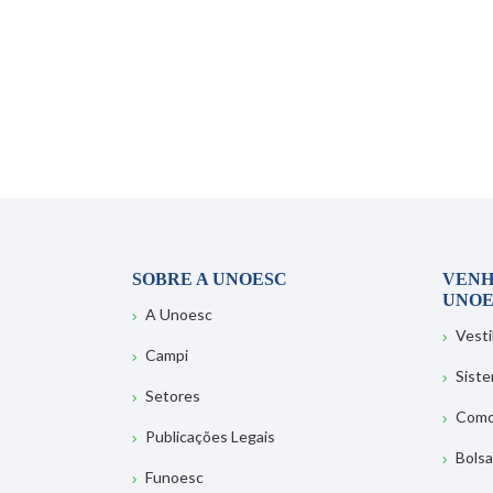
SOBRE A UNOESC
VENH
UNOE
A Unoesc
Vesti
Campi
Sist
Setores
Como
Publicações Legais
Bolsa
Funoesc