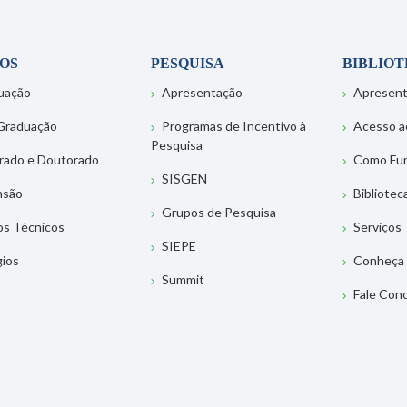
OS
PESQUISA
BIBLIO
uação
Apresentação
Apresen
Graduação
Programas de Incentivo à
Acesso a
Pesquisa
rado e Doutorado
Como Fu
SISGEN
nsão
Bibliotec
Grupos de Pesquisa
os Técnicos
Serviços
SIEPE
gios
Conheça 
Summit
Fale Con