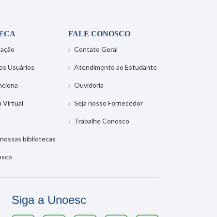
TECA
FALE CONOSCO
tação
Contato Geral
os Usuários
Atendimento ao Estudante
nciona
Ouvidoria
a Virtual
Seja nosso Fornecedor
Trabalhe Conosco
nossas bibliotecas
osco
Siga a Unoesc