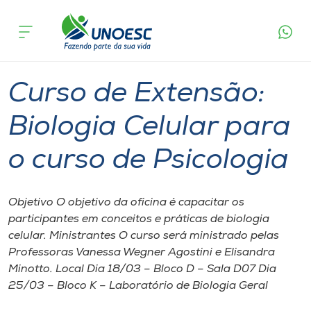
Página
O que
Curso de Extensão: Biologia Celular para o
inicial
acontece
curso de Psicologia
Cursos
Videira
Onde estamos
Curso de Extensão:
Pesquisa
Biologia Celular para
o curso de Psicologia
Atendimento ao Estudante
Portal de Ensino
Objetivo O objetivo da oficina é capacitar os
participantes em conceitos e práticas de biologia
celular. Ministrantes O curso será ministrado pelas
A
Professoras Vanessa Wegner Agostini e Elisandra
Unoesc
Minotto. Local Dia 18/03 – Bloco D – Sala D07 Dia
25/03 – Bloco K – Laboratório de Biologia Geral
Internacionalização