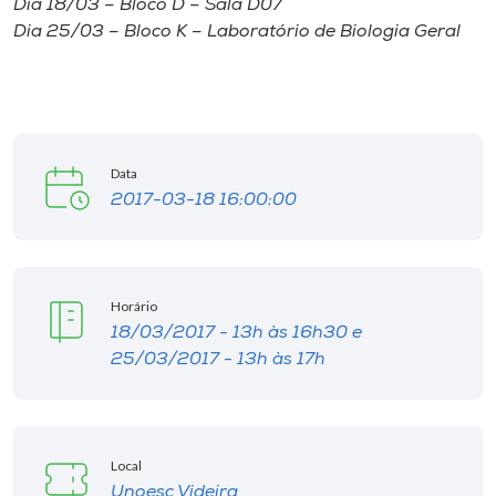
Dia 18/03 – Bloco D – Sala D07
Museu
Dia 25/03 – Bloco K – Laboratório de Biologia Geral
Unoesc
Store
Data
2017-03-18 16:00:00
Selecione
o idioma
Horário
A+
18/03/2017 - 13h às 16h30 e
A-
25/03/2017 - 13h às 17h
Local
Unoesc Videira