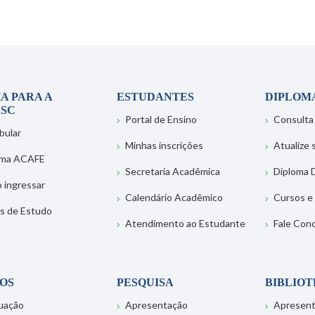
A PARA A
ESTUDANTES
DIPLOM
SC
Portal de Ensino
Consulta
bular
Minhas inscrições
Atualize
ema ACAFE
Secretaria Acadêmica
Diploma D
 ingressar
Calendário Acadêmico
Cursos e
s de Estudo
Atendimento ao Estudante
Fale Con
OS
PESQUISA
BIBLIO
uação
Apresentação
Apresen