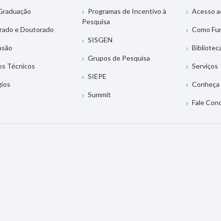
Graduação
Programas de Incentivo à
Acesso a
Pesquisa
rado e Doutorado
Como Fu
SISGEN
nsão
Bibliotec
Grupos de Pesquisa
os Técnicos
Serviços
SIEPE
gios
Conheça 
Summit
Fale Con