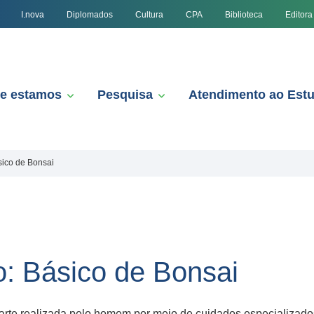
I.nova
Diplomados
Cultura
CPA
Biblioteca
Editora
e estamos
Pesquisa
Atendimento ao Est
sico de Bonsai
: Básico de Bonsai
 arte realizada pelo homem por meio de cuidados especializado