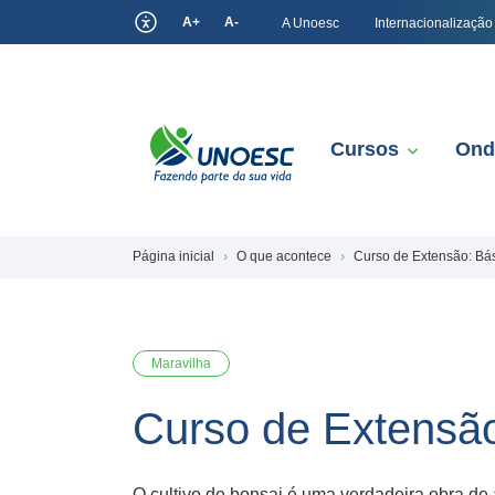
A+
A-
A Unoesc
Internacionalização
Cursos
Ond
Página inicial
O que acontece
Curso de Extensão: Bá
Maravilha
Curso de Extensão
O cultivo de bonsai é uma verdadeira obra de