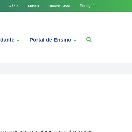
Português
Rádio
Museu
Unoesc Store
udante
Portal de Ensino
s e as pessoas se interessam, cada vez mais,