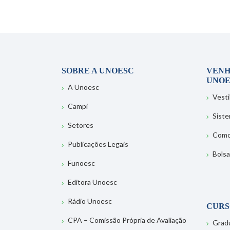
SOBRE A UNOESC
VENH
UNOE
A Unoesc
Vesti
Campi
Sist
Setores
Como
Publicações Legais
Bolsa
Funoesc
Editora Unoesc
Rádio Unoesc
CURS
CPA – Comissão Própria de Avaliação
Grad