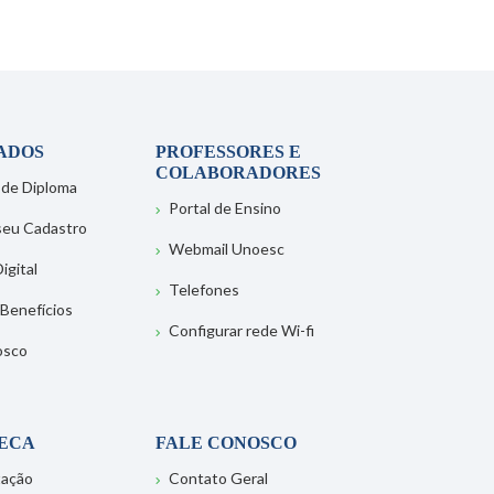
ADOS
PROFESSORES E
COLABORADORES
 de Diploma
Portal de Ensino
 seu Cadastro
Webmail Unoesc
igital
Telefones
 Benefícios
Configurar rede Wi-fi
osco
TECA
FALE CONOSCO
tação
Contato Geral