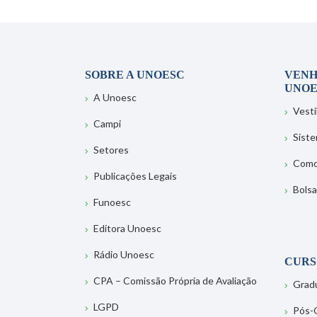
SOBRE A UNOESC
VENH
UNOE
A Unoesc
Vesti
Campi
Sist
Setores
Como
Publicações Legais
Bolsa
Funoesc
Editora Unoesc
Rádio Unoesc
CURS
CPA – Comissão Própria de Avaliação
Grad
LGPD
Pós-