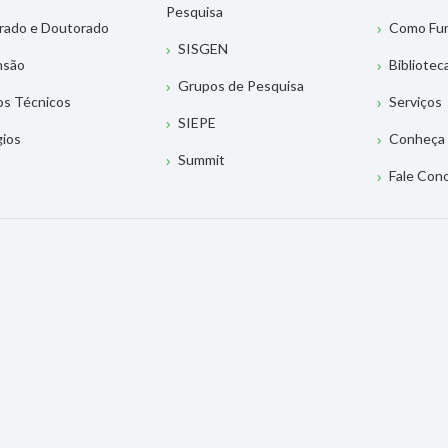
Pesquisa
rado e Doutorado
Como Fu
SISGEN
nsão
Bibliotec
Grupos de Pesquisa
os Técnicos
Serviços
SIEPE
gios
Conheça 
Summit
Fale Con