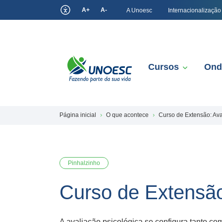
A+
A-
A Unoesc
Internacionalização
Cursos
Ond
Página inicial
O que acontece
Curso de Extensão: Ava
Pinhalzinho
Curso de Extensão
A avaliação psicológica se configura tanto co