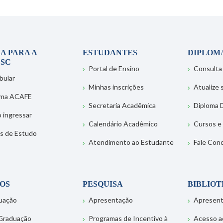
A PARA A
ESTUDANTES
DIPLOM
SC
Portal de Ensino
Consulta
bular
Minhas inscrições
Atualize
ema ACAFE
Secretaria Acadêmica
Diploma D
 ingressar
Calendário Acadêmico
Cursos e
s de Estudo
Atendimento ao Estudante
Fale Con
OS
PESQUISA
BIBLIO
uação
Apresentação
Apresen
Graduação
Programas de Incentivo à
Acesso a