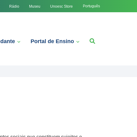
Português
Rádio
Museu
Unoesc Store
udante
Portal de Ensino
ntes sociais que constituem sujeitos e