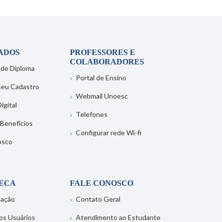
ADOS
PROFESSORES E
COLABORADORES
 de Diploma
Portal de Ensino
 seu Cadastro
Webmail Unoesc
igital
Telefones
 Benefícios
Configurar rede Wi-fi
osco
TECA
FALE CONOSCO
tação
Contato Geral
os Usuários
Atendimento ao Estudante