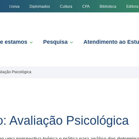
I.nova
Diplomados
Cultura
CPA
Biblioteca
Editora
e estamos
Pesquisa
Atendimento ao Est
liação Psicológica
: Avaliação Psicológica
mo uma perspectiva teórica e prática para análise dos determina