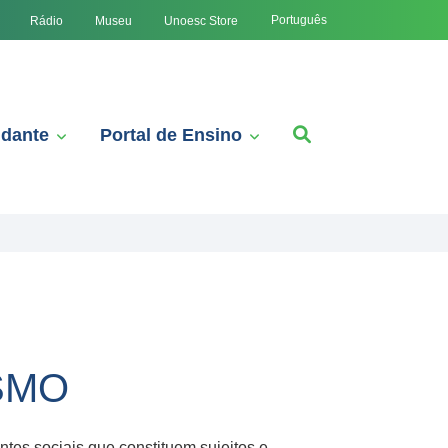
Português
Rádio
Museu
Unoesc Store
udante
Portal de Ensino
 SMO
ntes sociais que constituem sujeitos e