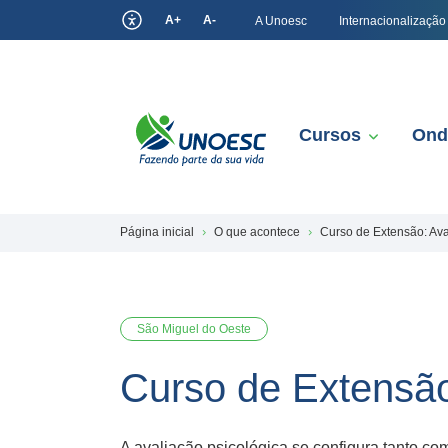
A+
A-
A Unoesc
Internacionalização
Cursos
Ond
Página inicial
O que acontece
Curso de Extensão: Av
São Miguel do Oeste
Curso de Extensão
A avaliação psicológica se configura tanto co