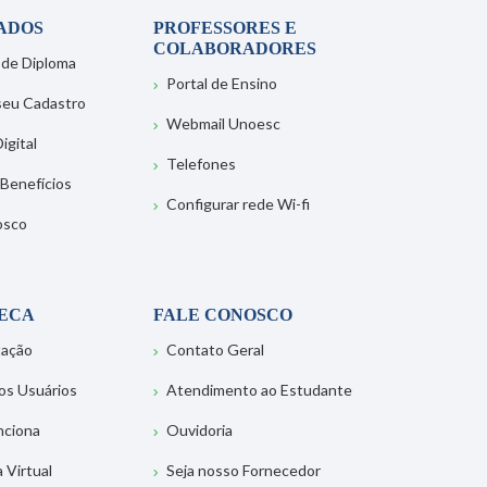
ADOS
PROFESSORES E
COLABORADORES
 de Diploma
Portal de Ensino
 seu Cadastro
Webmail Unoesc
igital
Telefones
 Benefícios
Configurar rede Wi-fi
osco
TECA
FALE CONOSCO
tação
Contato Geral
os Usuários
Atendimento ao Estudante
nciona
Ouvidoria
a Virtual
Seja nosso Fornecedor