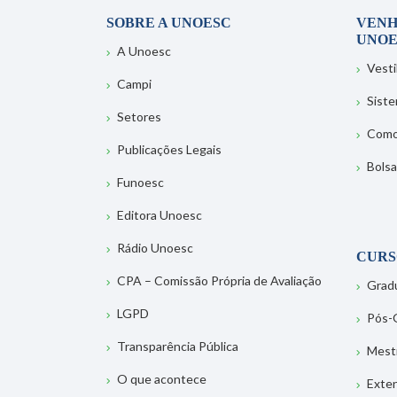
SOBRE A UNOESC
VENH
UNOE
A Unoesc
Vesti
Campi
Sist
Setores
Como
Publicações Legais
Bolsa
Funoesc
Editora Unoesc
Rádio Unoesc
CURS
CPA – Comissão Própria de Avaliação
Grad
LGPD
Pós-
Transparência Pública
Mest
O que acontece
Exte