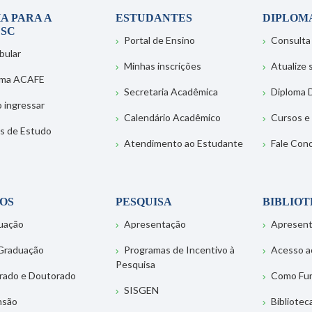
A PARA A
ESTUDANTES
DIPLOM
SC
Portal de Ensino
Consulta
bular
Minhas inscrições
Atualize
ema ACAFE
Secretaria Acadêmica
Diploma D
 ingressar
Calendário Acadêmico
Cursos e
s de Estudo
Atendimento ao Estudante
Fale Con
OS
PESQUISA
BIBLIO
uação
Apresentação
Apresen
Graduação
Programas de Incentivo à
Acesso a
Pesquisa
rado e Doutorado
Como Fu
SISGEN
nsão
Bibliotec