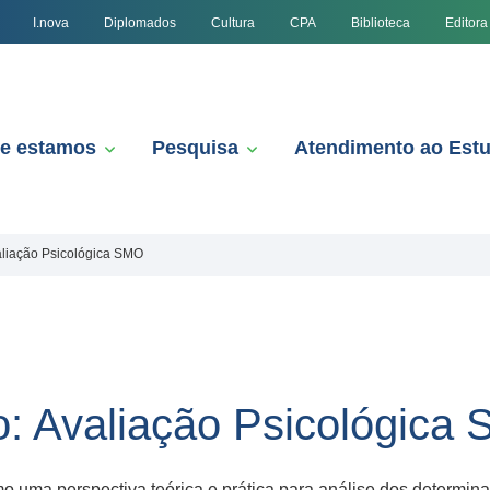
I.nova
Diplomados
Cultura
CPA
Biblioteca
Editora
e estamos
Pesquisa
Atendimento ao Est
aliação Psicológica SMO
: Avaliação Psicológica
mo uma perspectiva teórica e prática para análise dos determina