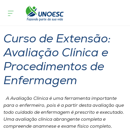
Página
O que
Curso de Extensão: Avaliação Clínica e
inicial
acontece
Procedimentos de Enfermagem
Cursos
Joaçaba
Onde estamos
Curso de Extensão:
Pesquisa
Avaliação Clínica e
Procedimentos de
Atendimento ao Estudante
Enfermagem
Portal de Ensino
A Avaliação Clínica é uma ferramenta importante
A
para o enfermeiro, pois é a partir desta avaliação que
Unoesc
todo cuidado de enfermagem é prescrito e executado.
Uma avaliação clínica abrangente completa e
Internacionalização
compreende anamnese e exame físico completo,