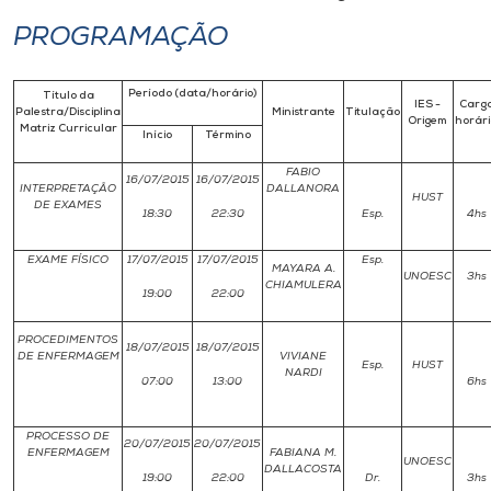
PROGRAMAÇÃO
Período (data/horário)
Título da
IES -
Carg
Palestra/Disciplina
Ministrante
Titulação
Origem
horár
Matriz Curricular
Início
Término
FABIO
16/07/2015
16/07/2015
INTERPRETAÇÃO
DALLANORA
HUST
DE EXAMES
18:30
22:30
Esp.
4hs
EXAME FÍSICO
17/07/2015
17/07/2015
Esp.
MAYARA A.
UNOESC
3hs
CHIAMULERA
19:00
22:00
PROCEDIMENTOS
18/07/2015
18/07/2015
DE ENFERMAGEM
VIVIANE
Esp.
HUST
NARDI
07:00
13:00
6hs
PROCESSO DE
20/07/2015
20/07/2015
ENFERMAGEM
FABIANA M.
UNOESC
DALLACOSTA
19:00
22:00
Dr.
3hs