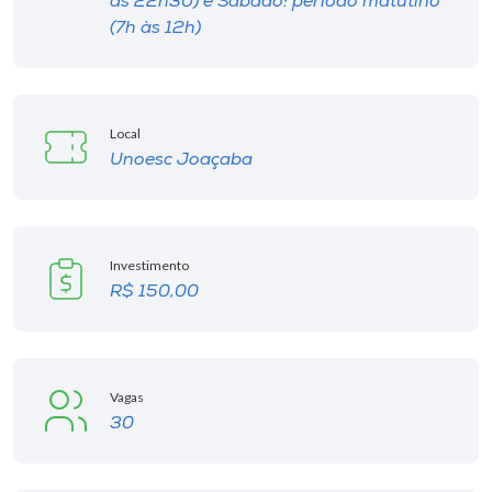
às 22h30) e Sábado: período matutino
(7h às 12h)
Local
Unoesc Joaçaba
Investimento
R$ 150,00
Vagas
30