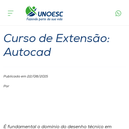
Página inicial
O que acontece
Curso de Extensão: Autocad
Cursos
Campos Novos
Onde estamos
Curso de Extensão:
Pesquisa
Autocad
Atendimento ao Estudante
Publicado em 22/08/2015
Portal de Ensino
Por
A
Unoesc
Internacionalização
É fundamental o domínio do desenho técnico em