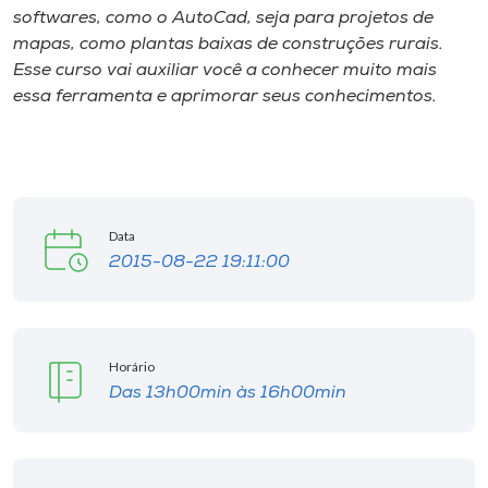
softwares, como o AutoCad, seja para projetos de
mapas, como plantas baixas de construções rurais.
I.nova
Esse curso vai auxiliar você a conhecer muito mais
essa ferramenta e aprimorar seus conhecimentos.
Diplomados
Cultura
Data
CPA
2015-08-22 19:11:00
Biblioteca
Horário
Editora
Das 13h00min às 16h00min
Rádio