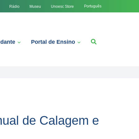
Português
Rádio
Museu
Unoesc Store
udante
Portal de Ensino
nual de Calagem e