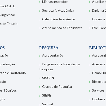
Minhas inscrições
Atualize
ema ACAFE
Secretaria Acadêmica
Diploma D
 ingressar
Calendário Acadêmico
Cursos e
s de Estudo
Atendimento ao Estudante
Fale Con
OS
PESQUISA
BIBLIO
uação
Apresentação
Apresen
Graduação
Programas de Incentivo à
Acesso a
Pesquisa
rado e Doutorado
Como Fu
SISGEN
nsão
Bibliotec
Grupos de Pesquisa
os Técnicos
Serviços
SIEPE
gios
Conheça 
Summit