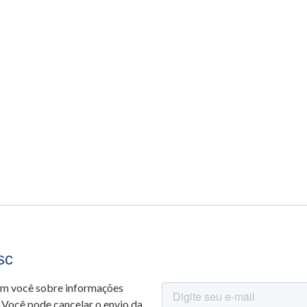
sc
om você sobre informações
 Você pode cancelar o envio da