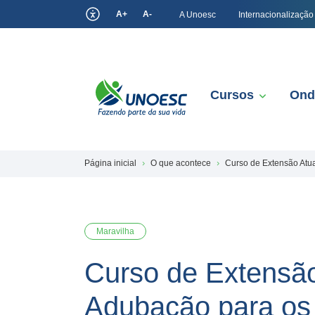
A+
A-
A Unoesc
Internacionalização
Cursos
Ond
Página inicial
O que acontece
Curso de Extensão Atu
Maravilha
Curso de Extensão
Adubação para os