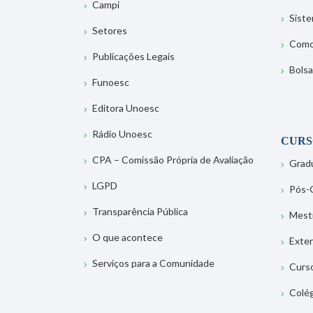
Campi
Sist
Setores
Como
Publicações Legais
Bolsa
Funoesc
Editora Unoesc
Rádio Unoesc
CURS
CPA – Comissão Própria de Avaliação
Grad
LGPD
Pós-
Transparência Pública
Mest
O que acontece
Exte
Serviços para a Comunidade
Curs
Colé