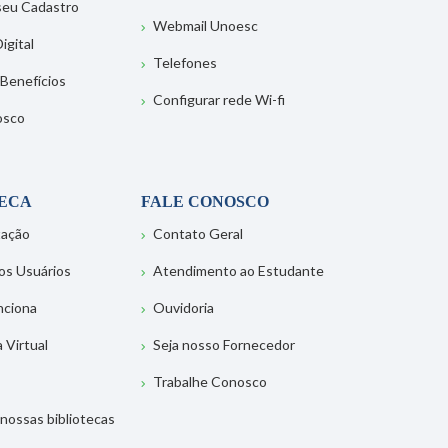
 seu Cadastro
Webmail Unoesc
igital
Telefones
 Benefícios
Configurar rede Wi-fi
osco
TECA
FALE CONOSCO
tação
Contato Geral
os Usuários
Atendimento ao Estudante
nciona
Ouvidoria
a Virtual
Seja nosso Fornecedor
Trabalhe Conosco
nossas bibliotecas