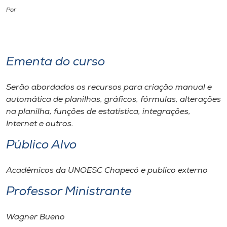
Por
I.nova
Diplomados
Ementa do curso
Cultura
Serão abordados os recursos para criação manual e
automática de planilhas, gráficos, fórmulas, alterações
CPA
na planilha, funções de estatística, integrações,
Internet e outros.
Biblioteca
Público Alvo
Acadêmicos da UNOESC Chapecó e publico externo
Editora
Professor Ministrante
Rádio
Wagner Bueno