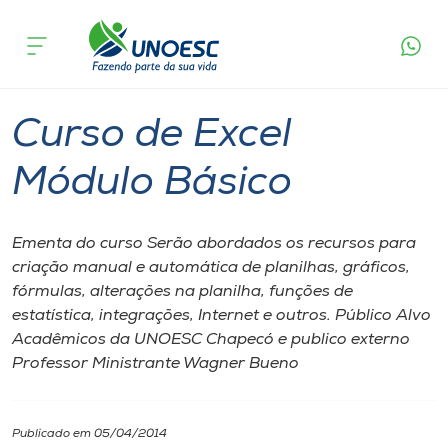
Página inicial
O que acontece
Curso de Excel Módulo Básico
Cursos
Chapecó
Onde estamos
Curso de Excel
Pesquisa
Módulo Básico
Atendimento ao Estudante
Ementa do curso Serão abordados os recursos para
criação manual e automática de planilhas, gráficos,
Portal de Ensino
fórmulas, alterações na planilha, funções de
estatística, integrações, Internet e outros. Público Alvo
Acadêmicos da UNOESC Chapecó e publico externo
A
Professor Ministrante Wagner Bueno
Unoesc
Internacionalização
Publicado em 05/04/2014