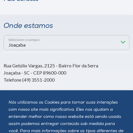
Onde estamos
Selecione o campus
Rua Getúlio Vargas, 2125 - Bairro Flor da Serra
Joaçaba - SC - CEP 89600-000
Telefone (49) 3551-2000
Siga a Unoesc
Nós utilizamos os Cookies para tornar suas interações
com nosso site mais significativa. Eles nos ajudam a
entender melhor como nosso website está sendo usado,
assim podemos entregar conteúdo sob medida para
você. Para mais informações sobre os tipos diferentes de