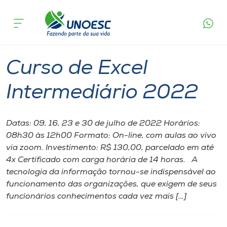
Página inicial
O que acontece
Curso de Excel Intermediário 2022
Cursos
Chapecó
Onde estamos
Curso de Excel
Pesquisa
Intermediário 2022
Atendimento ao Estudante
Datas: 09, 16, 23 e 30 de julho de 2022 Horários:
08h30 às 12h00 Formato: On-line, com aulas ao vivo
Portal de Ensino
via zoom. Investimento: R$ 130,00, parcelado em até
4x Certificado com carga horária de 14 horas. A
tecnologia da informação tornou-se indispensável ao
A
funcionamento das organizações, que exigem de seus
Unoesc
funcionários conhecimentos cada vez mais […]
Internacionalização