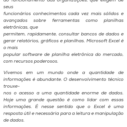
ao funcionamento das organizações, que exigem de
Museu
seus
funcionários conhecimentos cada vez mais sólidos e
Unoesc
avançados sobre ferramentas como planilhas
Store
eletrônicas, que
permitem, rapidamente, consultar bancos de dados e
gerar relatórios, gráficos e planilhas. Microsoft Excel é
o mais
Selecione
popular software de planilha eletrônica do mercado,
o idioma
com recursos poderosos.
Vivemos em um mundo onde a quantidade de
informações é abundante. O desenvolvimento técnico
A+
trouxe-
A-
nos o acesso a uma quantidade enorme de dados.
Hoje uma grande questão é como lidar com essas
informações. É nesse sentido que o Excel é uma
resposta útil e necessária para a leitura e manipulação
de dados.