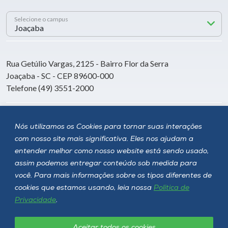
Selecione o campus
Rua Getúlio Vargas, 2125 - Bairro Flor da Serra
Joaçaba - SC - CEP 89600-000
Telefone (49) 3551-2000
Siga a Unoesc
Nós utilizamos os Cookies para tornar suas interações
com nosso site mais significativa. Eles nos ajudam a
entender melhor como nosso website está sendo usado,
assim podemos entregar conteúdo sob medida para
você. Para mais informações sobre os tipos diferentes de
cookies que estamos usando, leia nossa
Política de
Privacidade
.
Aceitar todos os cookies