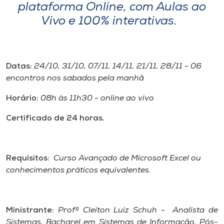
Museu
plataforma Online, com Aulas ao
Vivo e 100% interativas.
Unoesc
Store
Datas:
24/10, 31/10, 07/11, 14/11, 21/11, 28/11 - 06
encontros nos sabados pela manhã
Selecione
Horário:
08h às 11h30 - online ao vivo
o idioma
Certificado de 24
horas.
A+
Requisitos:
Curso Avançado de Microsoft Excel ou
A-
conhecimentos práticos equivalentes.
Ministrante:
Profº Cleiton Luiz Schuh - Analista de
Sistemas, Bacharel em Sistemas de Informação, Pós-