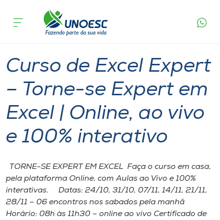
Página
O que
Curso de Excel Expert – Torne-se Expert em
inicial
acontece
Excel | Online, ao vivo e 100% interativo
Cursos
Chapecó
Onde estamos
Curso de Excel Expert
Pesquisa
– Torne-se Expert em
Excel | Online, ao vivo
Atendimento ao Estudante
e 100% interativo
Portal de Ensino
TORNE-SE EXPERT EM EXCEL Faça o curso em casa,
A
pela plataforma Online, com Aulas ao Vivo e 100%
Unoesc
interativas. Datas: 24/10, 31/10, 07/11, 14/11, 21/11,
28/11 – 06 encontros nos sabados pela manhã
Internacionalização
Horário: 08h às 11h30 – online ao vivo Certificado de