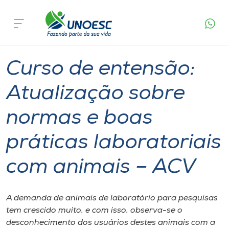
Página
O que
Curso de entensão: Atualização sobre normas e
inicial
acontece
boas práticas laboratoriais com animais – ACV
Cursos
Joaçaba
Onde estamos
Curso de entensão:
Pesquisa
Atualização sobre
normas e boas
Atendimento ao Estudante
práticas laboratoriais
Portal de Ensino
com animais – ACV
A
Unoesc
A demanda de animais de laboratório para pesquisas
tem crescido muito, e com isso, observa-se o
Internacionalização
desconhecimento dos usuários destes animais com a