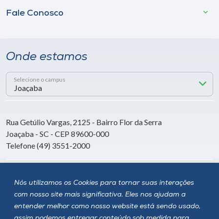
Fale Conosco
Onde estamos
Selecione o campus
Rua Getúlio Vargas, 2125 - Bairro Flor da Serra
Joaçaba - SC - CEP 89600-000
Telefone (49) 3551-2000
Siga a Unoesc
Nós utilizamos os Cookies para tornar suas interações
com nosso site mais significativa. Eles nos ajudam a
entender melhor como nosso website está sendo usado,
assim podemos entregar conteúdo sob medida para