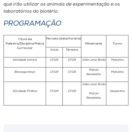
que irão utilizar os animais de experimentação e os
laboratórios do biotério.
PROGRAMAÇÃO
Período (data/horário)
Título da
Palestra/Disciplina Matriz
Ministrante
Turno
Curricular
Início
Término
Atividade teórica
17/09
17/09
Júlia Lenzi Brollo
Matutino
Márcia
Biossegurança
17/09
17/09
Matutino
Restelatto
Júlia Lenzi Brollo
Atividade Prática
17/09
17/09
Vespertino
Marcia
Restelatto