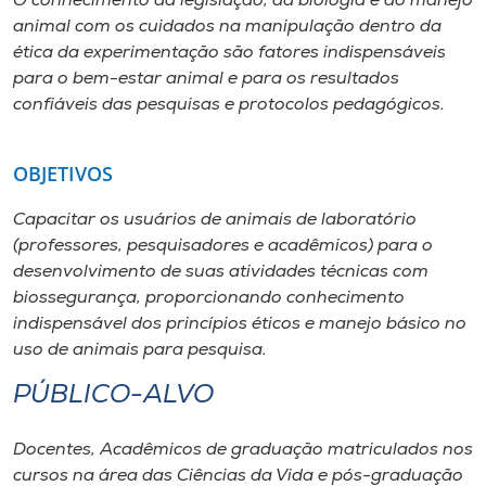
O conhecimento da legislação, da biologia e do manejo
Museu
animal com os cuidados na manipulação dentro da
ética da experimentação são fatores indispensáveis
Unoesc
para o bem-estar animal e para os resultados
Store
confiáveis das pesquisas e protocolos pedagógicos.
OBJETIVOS
Selecione
Capacitar os usuários de animais de laboratório
o idioma
(professores, pesquisadores e acadêmicos) para o
desenvolvimento de suas atividades técnicas com
biossegurança, proporcionando conhecimento
A+
indispensável dos princípios éticos e manejo básico no
A-
uso de animais para pesquisa.
PÚBLICO-ALVO
Docentes, Acadêmicos de graduação matriculados nos
cursos na área das Ciências da Vida e pós-graduação