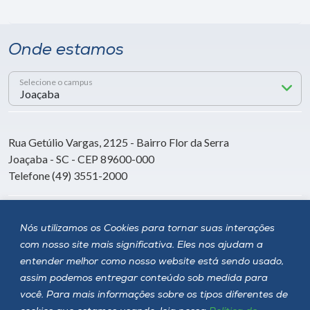
Onde estamos
Selecione o campus
Rua Getúlio Vargas, 2125 - Bairro Flor da Serra
Joaçaba - SC - CEP 89600-000
Telefone (49) 3551-2000
Siga a Unoesc
Nós utilizamos os Cookies para tornar suas interações
com nosso site mais significativa. Eles nos ajudam a
entender melhor como nosso website está sendo usado,
assim podemos entregar conteúdo sob medida para
você. Para mais informações sobre os tipos diferentes de