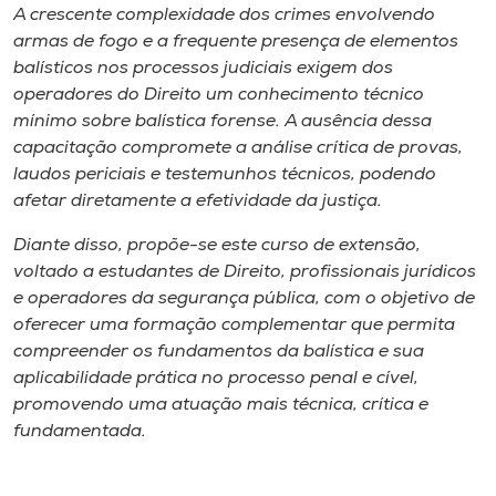
Museu
A crescente complexidade dos crimes envolvendo
armas de fogo e a frequente presença de elementos
balísticos nos processos judiciais exigem dos
Unoesc
operadores do Direito um conhecimento técnico
Store
mínimo sobre balística forense. A ausência dessa
capacitação compromete a análise crítica de provas,
laudos periciais e testemunhos técnicos, podendo
afetar diretamente a efetividade da justiça.
Selecione
o idioma
Diante disso, propõe-se este curso de extensão,
voltado a estudantes de Direito, profissionais jurídicos
e operadores da segurança pública, com o objetivo de
oferecer uma formação complementar que permita
A+
compreender os fundamentos da balística e sua
A-
aplicabilidade prática no processo penal e cível,
promovendo uma atuação mais técnica, crítica e
fundamentada.