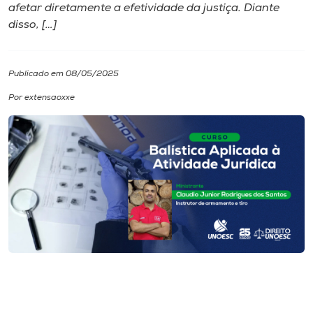
afetar diretamente a efetividade da justiça. Diante
disso, […]
I.nova
Diplomados
Publicado em 08/05/2025
Por extensaoxxe
Cultura
CPA
Biblioteca
Editora
Rádio