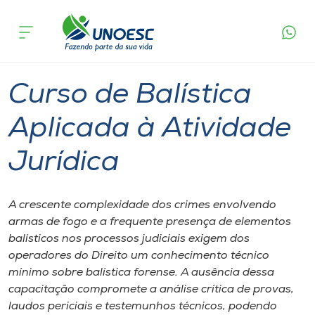
Página
O que
Curso de Balística Aplicada à Atividade
inicial
acontece
Jurídica
Cursos
Xanxerê
Onde estamos
Curso de Balística
Pesquisa
Aplicada à Atividade
Jurídica
Atendimento ao Estudante
Portal de Ensino
A crescente complexidade dos crimes envolvendo
armas de fogo e a frequente presença de elementos
balísticos nos processos judiciais exigem dos
A
operadores do Direito um conhecimento técnico
Unoesc
mínimo sobre balística forense. A ausência dessa
capacitação compromete a análise crítica de provas,
Internacionalização
laudos periciais e testemunhos técnicos, podendo