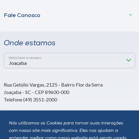
Fale Conosco
Onde estamos
Selecione o campus
Rua Getúlio Vargas, 2125 - Bairro Flor da Serra
Joaçaba - SC - CEP 89600-000
Telefone (49) 3551-2000
Siga a Unoesc
Nós utilizamos os Cookies para tornar suas interações
com nosso site mais significativa. Eles nos ajudam a
entender melhor como nosso website está sendo usado,