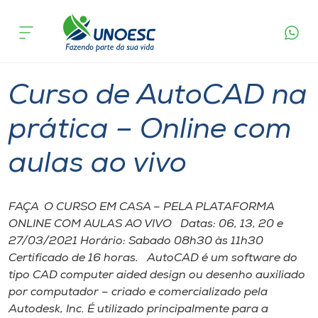
Página
O que
Curso de AutoCAD na prática – Online com
inicial
acontece
aulas ao vivo
Cursos
Chapecó
Onde estamos
Curso de AutoCAD na
Pesquisa
prática – Online com
aulas ao vivo
Atendimento ao Estudante
Portal de Ensino
FAÇA O CURSO EM CASA – PELA PLATAFORMA
ONLINE COM AULAS AO VIVO Datas: 06, 13, 20 e
27/03/2021 Horário: Sabado 08h30 às 11h30
A
Certificado de 16 horas. AutoCAD é um software do
Unoesc
tipo CAD computer aided design ou desenho auxiliado
por computador – criado e comercializado pela
Internacionalização
Autodesk, Inc. É utilizado principalmente para a