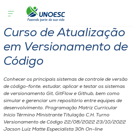
Página inicial
O que acontece
Curso de Atualização em Versionamen
Cursos
Curso de Atualização
Onde estamos
em Versionamento de
Pesquisa
Código
Atendimento ao Estudante
Conhecer os principais sistemas de controle de versão
Portal de Ensino
de código-fonte, estudar, aplicar e testar os sistemas
de versionamento Git, GitFlow e Github, bem como
simular e gerenciar um repositório entre equipes de
A
desenvolvimento. Programação Matriz Curricular
Unoesc
Início Término Ministrante Titulação C.H. Turno
Versionamento de Código 22/08/2022 23/10/2022
Internacionalização
Jacson Luiz Matte Especialista 30h On-line