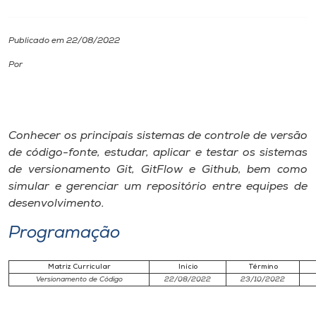
I.nova
Publicado em 22/08/2022
Por
Diplomados
Cultura
Conhecer os principais sistemas de controle de versão
de código-fonte, estudar, aplicar e testar os sistemas
CPA
de versionamento Git, GitFlow e Github, bem como
simular e gerenciar um repositório entre equipes de
Biblioteca
desenvolvimento.
Programação
Editora
Matriz Curricular
Início
Término
Rádio
Versionamento de Código
22/08/2022
23/10/2022