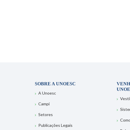
SOBRE A UNOESC
VENH
UNOE
A Unoesc
Vesti
Campi
Sist
Setores
Como
Publicações Legais