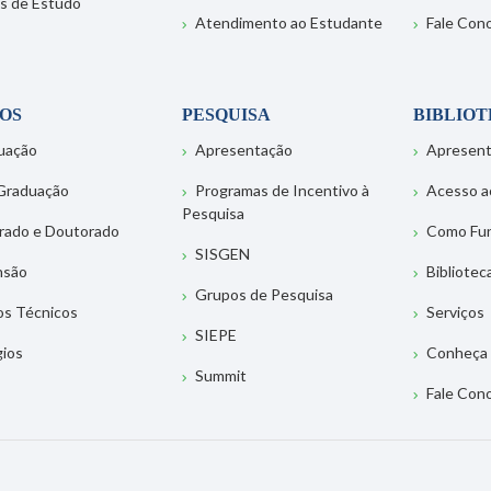
s de Estudo
Atendimento ao Estudante
Fale Con
OS
PESQUISA
BIBLIO
uação
Apresentação
Apresen
Graduação
Programas de Incentivo à
Acesso a
Pesquisa
rado e Doutorado
Como Fu
SISGEN
nsão
Bibliotec
Grupos de Pesquisa
os Técnicos
Serviços
SIEPE
gios
Conheça 
Summit
Fale Con