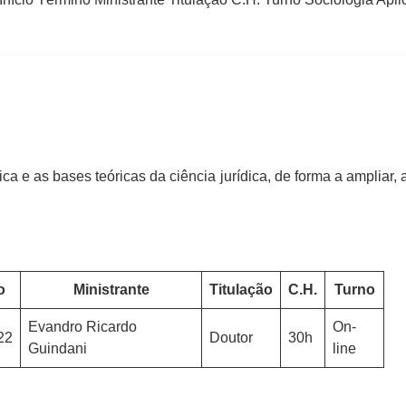
ica e as bases teóricas da ciência jurídica, de forma a ampliar
o
Ministrante
Titulação
C.H.
Turno
Evandro Ricardo
On-
22
Doutor
30h
Guindani
line