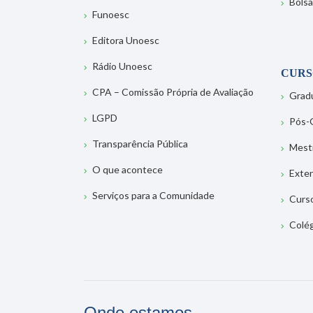
Bolsa
Funoesc
Editora Unoesc
Rádio Unoesc
CURS
CPA – Comissão Própria de Avaliação
Grad
LGPD
Pós-
Transparência Pública
Mest
O que acontece
Exte
Serviços para a Comunidade
Curs
Colé
Onde estamos