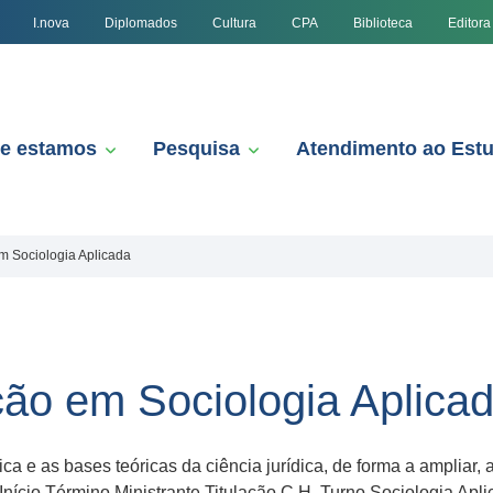
I.nova
Diplomados
Cultura
CPA
Biblioteca
Editora
e estamos
Pesquisa
Atendimento ao Est
m Sociologia Aplicada
ção em Sociologia Aplica
ica e as bases teóricas da ciência jurídica, de forma a ampliar
 Início Término Ministrante Titulação C.H. Turno Sociologia Ap