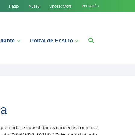
Português
Rádio
Museu
Unoesc Store
udante
Portal de Ensino
da
, aprofundar e consolidar os conceitos comuns a
licada 22/08/2022 23/10/2022 Evandro Ricardo