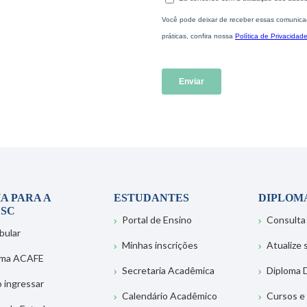
A PARA A
ESTUDANTES
DIPLOM
SC
Portal de Ensino
Consulta
bular
Minhas inscrições
Atualize
ema ACAFE
Secretaria Acadêmica
Diploma D
 ingressar
Calendário Acadêmico
Cursos e