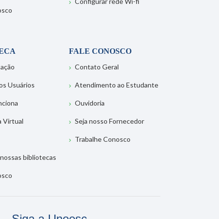
Configurar rede Wi-fi
osco
TECA
FALE CONOSCO
tação
Contato Geral
os Usuários
Atendimento ao Estudante
nciona
Ouvidoria
a Virtual
Seja nosso Fornecedor
Trabalhe Conosco
nossas bibliotecas
osco
Siga a Unoesc