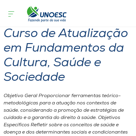
Página inicial
O que acontece
Curso de Atualização em Fundamentos
Cursos
Curso de Atualização
Onde estamos
em Fundamentos da
Pesquisa
Cultura, Saúde e
Atendimento ao Estudante
Sociedade
Portal de Ensino
Objetivo Geral Proporcionar ferramentas teórico-
metodológicas para a atuação nos contextos de
A
saúde, considerando a promoção de estratégias de
Unoesc
cuidado e a garantia do direito à saúde. Objetivos
Específicos Refletir sobre os conceitos de saúde e
Internacionalização
doença e dos determinantes sociais e condicionantes