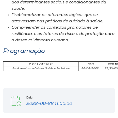
Museu
dos determinantes sociais e condicionantes da
saúde.
Problematizar as diferentes lógicas que se
Unoesc
atravessam nas práticas de cuidado à saúde.
Store
Compreender os contextos promotores de
resiliência, e os fatores de risco e de proteção para
o desenvolvimento humano.
Programação
Selecione
o idioma
Matriz Curricular
Início
Términ
Fundamentos da Cultura, Saúde e Sociedade
22/08/2022
23/10/20
A+
A-
Data
2022-08-22 11:00:00