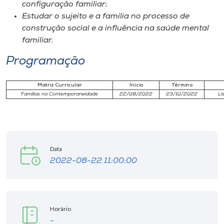
Museu
configuração familiar;
Estudar o sujeito e a família no processo de
construção social e a influência na saúde mental
Unoesc
familiar.
Store
Programação
Matriz Curricular
Início
Término
Selecione
Famílias na Contemporaneidade
22/08/2022
23/10/2022
Li
o idioma
A+
Data
A-
2022-08-22 11:00:00
Horário
-