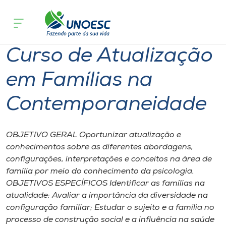
Página inicial
O que acontece
Curso de Atualização em Famílias na
Cursos
Curso de Atualização
Onde estamos
em Famílias na
Pesquisa
Contemporaneidade
Atendimento ao Estudante
OBJETIVO GERAL Oportunizar atualização e
Portal de Ensino
conhecimentos sobre as diferentes abordagens,
configurações, interpretações e conceitos na área de
família por meio do conhecimento da psicologia.
A
OBJETIVOS ESPECÍFICOS Identificar as famílias na
Unoesc
atualidade; Avaliar a importância da diversidade na
configuração familiar; Estudar o sujeito e a família no
Internacionalização
processo de construção social e a influência na saúde