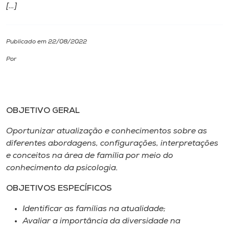
[…]
I.nova
Publicado em 22/08/2022
Diplomados
Por
Cultura
OBJETIVO GERAL
CPA
Oportunizar atualização e conhecimentos sobre as
Biblioteca
diferentes abordagens, configurações, interpretações
e conceitos na área de família por meio do
conhecimento da psicologia.
Editora
OBJETIVOS ESPECÍFICOS
Rádio
Identificar as famílias na atualidade;
Avaliar a importância da diversidade na