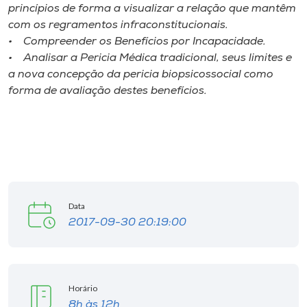
Museu
princípios de forma a visualizar a relação que mantêm
com os regramentos infraconstitucionais.
• Compreender os Benefícios por Incapacidade.
Unoesc
• Analisar a Pericia Médica tradicional, seus limites e
Store
a nova concepção da pericia biopsicossocial como
forma de avaliação destes benefícios.
Selecione
o idioma
A+
Data
A-
2017-09-30 20:19:00
Horário
8h às 12h