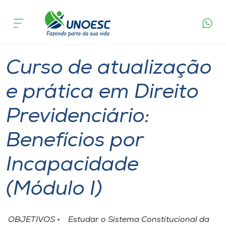
Página
O que
Curso de atualização e prática em Direito
inicial
acontece
Previdenciário: Benefícios por Incapacidade
Cursos
(Módulo I)
São Miguel do Oeste
Onde estamos
Curso de atualização
Pesquisa
e prática em Direito
Previdenciário:
Atendimento ao Estudante
Benefícios por
Portal de Ensino
Incapacidade
A
(Módulo I)
Unoesc
Internacionalização
OBJETIVOS • Estudar o Sistema Constitucional da