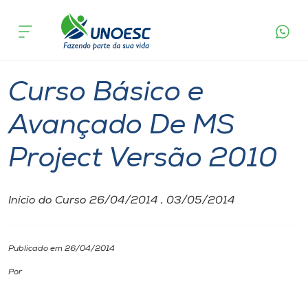
Página
O que
Curso Básico e Avançado De MS Project
inicial
acontece
Versão 2010
Cursos
Joaçaba
Onde estamos
Curso Básico e
Pesquisa
Avançado De MS
Project Versão 2010
Atendimento ao Estudante
Portal de Ensino
Início do Curso 26/04/2014 , 03/05/2014
A
Publicado em 26/04/2014
Unoesc
Por
Internacionalização