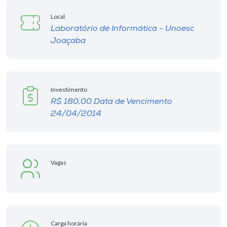
Museu
Local
Laboratório de Informática - Unoesc
Unoesc
Joaçaba
Store
Investimento
Selecione
R$ 180,00 Data de Vencimento
o idioma
24/04/2014
A+
A-
Vagas
Carga horária