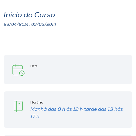
I.nova
Início do Curso
26/04/2014 , 03/05/2014
Diplomados
Cultura
Data
CPA
Biblioteca
Horário
Editora
Manhã das 8 h ás 12 h tarde das 13 hás
17 h
Rádio