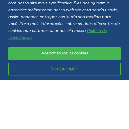
com nosso site mais significativa. Eles nos ajudam a
entender melhor como nosso website está sendo usado,
assim podemos entregar conteúdo sob medida para
Onde estamos
você. Para mais informações sobre os tipos diferentes de
cookies que estamos usando, leia nossa
Política de
Selecione o campus
Privacidade
.
Aceitar todos os cookies
Rua Getúlio Vargas, 2125 - Bairro Flor da Serra
Joaçaba - SC - CEP 89600-000
Configurações
Telefone (49) 3551-2000
Siga a Unoesc