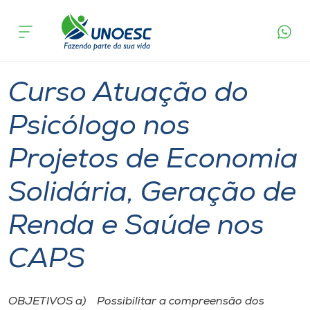
Página
O que
Curso Atuação do Psicólogo nos Projetos de
inicial
acontece
Economia Solidária, Geração de Renda e Saúde
Cursos
nos CAPS
São Miguel do Oeste
Onde estamos
Curso Atuação do
Pesquisa
Psicólogo nos
Projetos de Economia
Atendimento ao Estudante
Solidária, Geração de
Portal de Ensino
Renda e Saúde nos
A
CAPS
Unoesc
Internacionalização
OBJETIVOS a) Possibilitar a compreensão dos