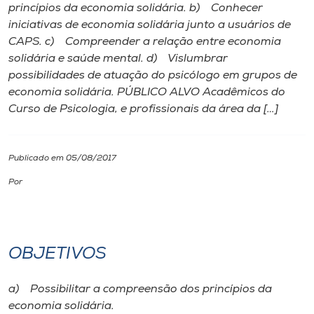
princípios da economia solidária. b) Conhecer
iniciativas de economia solidária junto a usuários de
I.nova
CAPS. c) Compreender a relação entre economia
solidária e saúde mental. d) Vislumbrar
Diplomados
possibilidades de atuação do psicólogo em grupos de
economia solidária. PÚBLICO ALVO Acadêmicos do
Curso de Psicologia, e profissionais da área da […]
Cultura
CPA
Publicado em 05/08/2017
Por
Biblioteca
Editora
OBJETIVOS
Rádio
a) Possibilitar a compreensão dos princípios da
economia solidária.