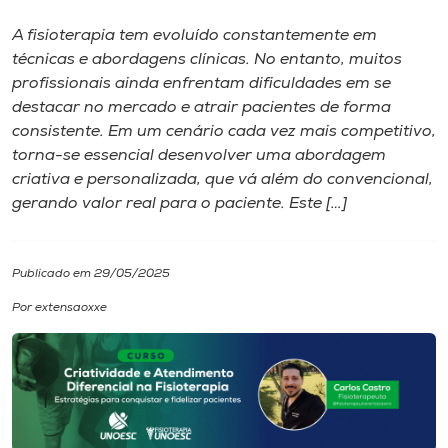
A fisioterapia tem evoluído constantemente em
I.nova
técnicas e abordagens clínicas. No entanto, muitos
profissionais ainda enfrentam dificuldades em se
Diplomados
destacar no mercado e atrair pacientes de forma
consistente. Em um cenário cada vez mais competitivo,
torna-se essencial desenvolver uma abordagem
Cultura
criativa e personalizada, que vá além do convencional,
gerando valor real para o paciente. Este […]
CPA
Publicado em 29/05/2025
Biblioteca
Por extensaoxxe
Editora
Rádio