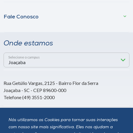
Fale Conosco
Onde estamos
Selecione o campus
Rua Getúlio Vargas, 2125 - Bairro Flor da Serra
Joaçaba - SC - CEP 89600-000
Telefone (49) 3551-2000
Siga a Unoesc
Nós utilizamos os Cookies para tornar suas interações
com nosso site mais significativa. Eles nos ajudam a