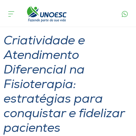
Página
O que
Criatividade e Atendimento Diferencial na
inicial
acontece
Fisioterapia: estratégias para conquistar e
Cursos
fidelizar pacientes
Xanxerê
Onde estamos
Criatividade e
Pesquisa
Atendimento
Diferencial na
Atendimento ao Estudante
Fisioterapia:
Portal de Ensino
estratégias para
A
conquistar e fidelizar
Unoesc
pacientes
Internacionalização