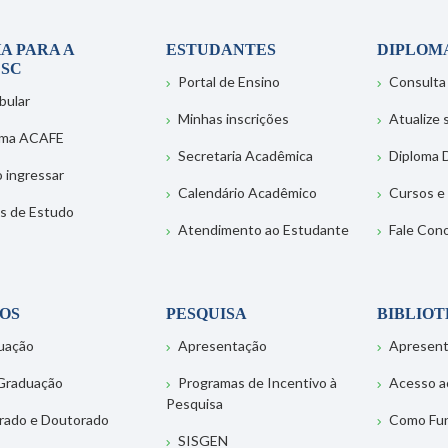
A PARA A
ESTUDANTES
DIPLOM
SC
Portal de Ensino
Consulta
bular
Minhas inscrições
Atualize
ema ACAFE
Secretaria Acadêmica
Diploma D
 ingressar
Calendário Acadêmico
Cursos e
s de Estudo
Atendimento ao Estudante
Fale Con
OS
PESQUISA
BIBLIO
uação
Apresentação
Apresen
Graduação
Programas de Incentivo à
Acesso a
Pesquisa
rado e Doutorado
Como Fu
SISGEN