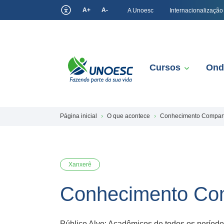
A+
A-
A Unoesc
Internacionalização
Cursos
Ond
Página inicial
O que acontece
Conhecimento Comparti
Xanxerê
Conhecimento Com
Público Alvo: Acadêmicos de todos os períodos