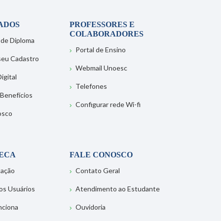
ADOS
PROFESSORES E
COLABORADORES
 de Diploma
Portal de Ensino
 seu Cadastro
Webmail Unoesc
igital
Telefones
 Benefícios
Configurar rede Wi-fi
osco
TECA
FALE CONOSCO
tação
Contato Geral
os Usuários
Atendimento ao Estudante
nciona
Ouvidoria