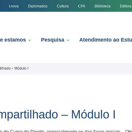
I.nova
Diplomados
Cultura
CPA
Biblioteca
Editora
e estamos
Pesquisa
Atendimento ao Est
lhado – Módulo I
partilhado – Módulo I
 do Curso de Direito, especialmente os das fases iniciais. Obje