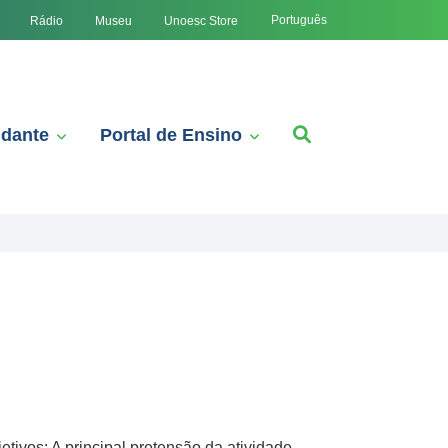
Português
Rádio
Museu
Unoesc Store
udante
Portal de Ensino
tivos: A principal pretensão da atividade