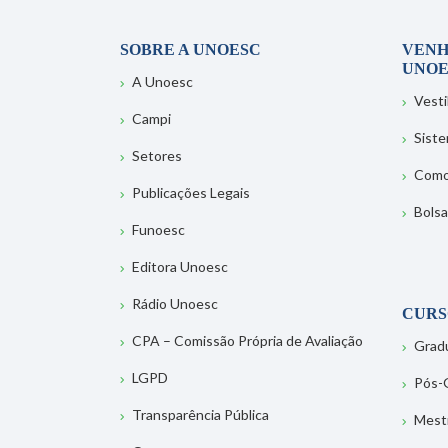
SOBRE A UNOESC
VENH
UNOE
A Unoesc
Vesti
Campi
Sist
Setores
Como
Publicações Legais
Bolsa
Funoesc
Editora Unoesc
Rádio Unoesc
CURS
CPA – Comissão Própria de Avaliação
Grad
LGPD
Pós-
Transparência Pública
Mest