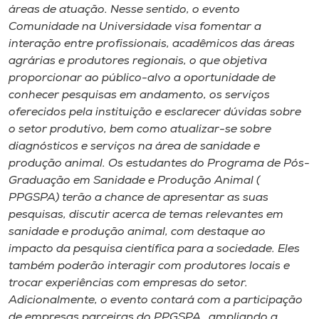
Museu
áreas de atuação. Nesse sentido, o evento
Comunidade na Universidade visa fomentar a
interação entre profissionais, acadêmicos das áreas
Unoesc
agrárias e produtores regionais, o que objetiva
Store
proporcionar ao público-alvo a oportunidade de
conhecer pesquisas em andamento, os serviços
oferecidos pela instituição e esclarecer dúvidas sobre
o setor produtivo, bem como atualizar-se sobre
Selecione
diagnósticos e serviços na área de sanidade e
o idioma
produção animal. Os estudantes do Programa de Pós-
Graduação em Sanidade e Produção Animal (
PPGSPA) terão a chance de apresentar as suas
A+
pesquisas, discutir acerca de temas relevantes em
A-
sanidade e produção animal, com destaque ao
impacto da pesquisa científica para a sociedade. Eles
também poderão interagir com produtores locais e
trocar experiências com empresas do setor.
Adicionalmente, o evento contará com a participação
de empresas parceiras do PPGSPA , ampliando a