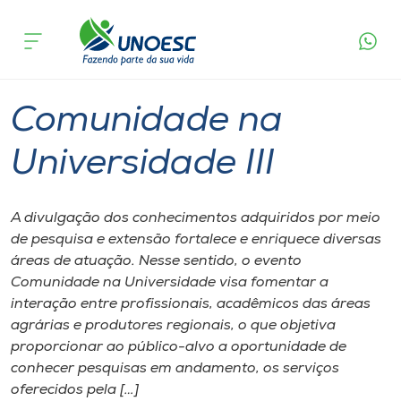
Página inicial
O que acontece
Comunidade na Universidade III
Cursos
Xanxerê
Onde estamos
Comunidade na
Pesquisa
Universidade III
Atendimento ao Estudante
A divulgação dos conhecimentos adquiridos por meio
de pesquisa e extensão fortalece e enriquece diversas
Portal de Ensino
áreas de atuação. Nesse sentido, o evento
Comunidade na Universidade visa fomentar a
interação entre profissionais, acadêmicos das áreas
A
agrárias e produtores regionais, o que objetiva
Unoesc
proporcionar ao público-alvo a oportunidade de
conhecer pesquisas em andamento, os serviços
Internacionalização
oferecidos pela […]