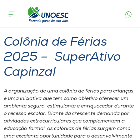
Página
O que
Colônia de Férias 2025 – SuperAtivo
inicial
acontece
Capinzal
Cursos
Capinzal
Onde estamos
Colônia de Férias
Pesquisa
2025 – SuperAtivo
Capinzal
Atendimento ao Estudante
Portal de Ensino
A organização de uma colônia de férias para crianças
é uma iniciativa que tem como objetivo oferecer um
ambiente seguro, estimulante e enriquecedor durante
A
o recesso escolar. Diante da crescente demanda por
Unoesc
atividades extracurriculares que complementem a
educação formal, as colônias de férias surgem como
Internacionalização
uma excelente oportunidade para o desenvolvimento