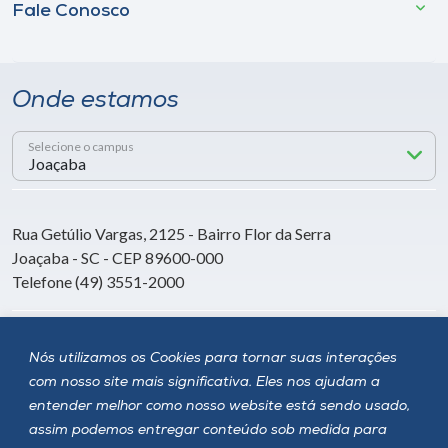
Fale Conosco
Onde estamos
Selecione o campus
Rua Getúlio Vargas, 2125 - Bairro Flor da Serra
Joaçaba - SC - CEP 89600-000
Telefone (49) 3551-2000
Siga a Unoesc
Nós utilizamos os Cookies para tornar suas interações
com nosso site mais significativa. Eles nos ajudam a
entender melhor como nosso website está sendo usado,
assim podemos entregar conteúdo sob medida para